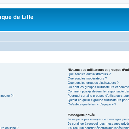
que de Lille
Niveaux des utilisateurs et groupes d’uti
Que sont les administrateurs ?
Que sont les modérateurs ?
Que sont les groupes d’utilisateurs ?
Où sont les groupes d’utilisateurs et commen
Comment puis-je devenir le responsable d’un
nnecter ?!
Pourquoi certains groupes d’utilisateurs app
Qu’est-ce qu’un « groupe d’utilisateurs par 
Qu’est-ce que le lien « L’équipe » ?
Messagerie privée
Je ne peux pas envoyer de messages privé
Je continue à recevoir des messages privés 
urs en ligne ?
J’ai reçu un courrier électronique indésirabl