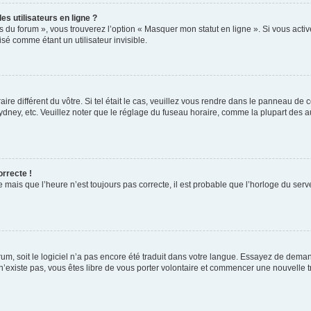
s utilisateurs en ligne ?
s du forum », vous trouverez l’option « Masquer mon statut en ligne ». Si vous activ
é comme étant un utilisateur invisible.
aire différent du vôtre. Si tel était le cas, veuillez vous rendre dans le panneau de co
ey, etc. Veuillez noter que le réglage du fuseau horaire, comme la plupart des autr
orrecte !
 mais que l’heure n’est toujours pas correcte, il est probable que l’horloge du serve
orum, soit le logiciel n’a pas encore été traduit dans votre langue. Essayez de deman
 n’existe pas, vous êtes libre de vous porter volontaire et commencer une nouvelle t