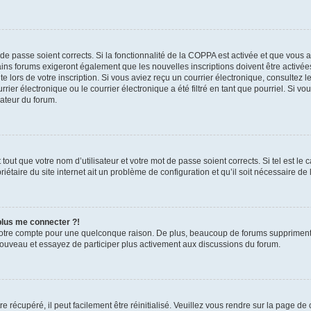
t de passe soient corrects. Si la fonctionnalité de la COPPA est activée et que vous 
ains forums exigeront également que les nouvelles inscriptions doivent être activée
te lors de votre inscription. Si vous aviez reçu un courrier électronique, consultez l
r électronique ou le courrier électronique a été filtré en tant que pourriel. Si vo
rateur du forum.
out que votre nom d’utilisateur et votre mot de passe soient corrects. Si tel est le
iétaire du site internet ait un problème de configuration et qu’il soit nécessaire de l
 plus me connecter ?!
votre compte pour une quelconque raison. De plus, beaucoup de forums suppriment pér
 nouveau et essayez de participer plus activement aux discussions du forum.
 récupéré, il peut facilement être réinitialisé. Veuillez vous rendre sur la page de