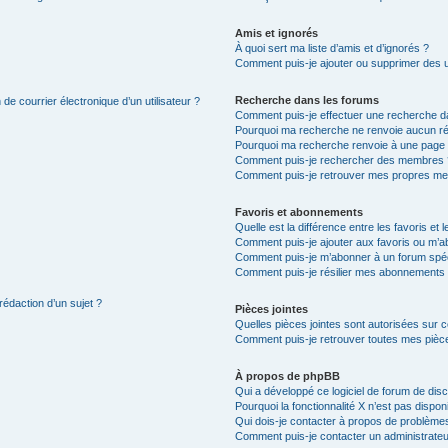
Amis et ignorés
À quoi sert ma liste d’amis et d’ignorés ?
Comment puis-je ajouter ou supprimer des uti
Recherche dans les forums
de courrier électronique d’un utilisateur ?
Comment puis-je effectuer une recherche d
Pourquoi ma recherche ne renvoie aucun ré
Pourquoi ma recherche renvoie à une page 
Comment puis-je rechercher des membres 
Comment puis-je retrouver mes propres me
Favoris et abonnements
Quelle est la différence entre les favoris e
Comment puis-je ajouter aux favoris ou m’ab
Comment puis-je m’abonner à un forum spéc
Comment puis-je résilier mes abonnements
rédaction d’un sujet ?
Pièces jointes
Quelles pièces jointes sont autorisées sur 
Comment puis-je retrouver toutes mes pièce
À propos de phpBB
Qui a développé ce logiciel de forum de dis
Pourquoi la fonctionnalité X n’est pas dispon
Qui dois-je contacter à propos de problèmes
Comment puis-je contacter un administrateu