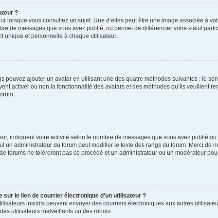
ateur ?
ur lorsque vous consultez un sujet. Une d’elles peut être une image associée à vo
mbre de messages que vous avez publié, ou permet de différencier votre statut parti
 unique et personnelle à chaque utilisateur.
ous pouvez ajouter un avatar en utilisant une des quatre méthodes suivantes : le serv
ent activer ou non la fonctionnalité des avatars et des méthodes qu’ils veuillent ren
forum.
ur, indiquent votre activité selon le nombre de messages que vous avez publié ou id
eul un administrateur du forum peut modifier le texte des rangs du forum. Merci de 
de forums ne toléreront pas ce procédé et un administrateur ou un modérateur pou
ur le lien de courrier électronique d’un utilisateur ?
s utilisateurs inscrits peuvent envoyer des courriers électroniques aux autres utili
es utilisateurs malveillants ou des robots.