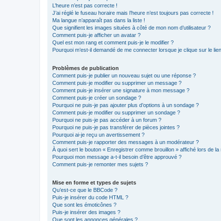
L’heure n’est pas correcte !
J’ai réglé le fuseau horaire mais l’heure n’est toujours pas correcte !
Ma langue n’apparaît pas dans la liste !
Que signifient les images situées à côté de mon nom d’utilisateur ?
Comment puis-je afficher un avatar ?
Quel est mon rang et comment puis-je le modifier ?
Pourquoi m’est-il demandé de me connecter lorsque je clique sur le lien 
Problèmes de publication
Comment puis-je publier un nouveau sujet ou une réponse ?
Comment puis-je modifier ou supprimer un message ?
Comment puis-je insérer une signature à mon message ?
Comment puis-je créer un sondage ?
Pourquoi ne puis-je pas ajouter plus d’options à un sondage ?
Comment puis-je modifier ou supprimer un sondage ?
Pourquoi ne puis-je pas accéder à un forum ?
Pourquoi ne puis-je pas transférer de pièces jointes ?
Pourquoi ai-je reçu un avertissement ?
Comment puis-je rapporter des messages à un modérateur ?
À quoi sert le bouton « Enregistrer comme brouillon » affiché lors de la 
Pourquoi mon message a-t-il besoin d’être approuvé ?
Comment puis-je remonter mes sujets ?
Mise en forme et types de sujets
Qu’est-ce que le BBCode ?
Puis-je insérer du code HTML ?
Que sont les émoticônes ?
Puis-je insérer des images ?
Que sont les annonces générales ?