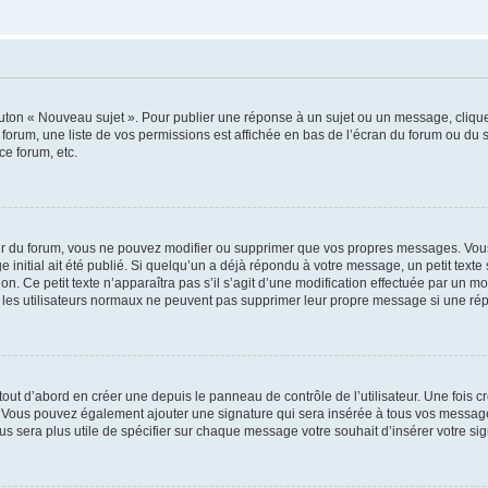
outon « Nouveau sujet ». Pour publier une réponse à un sujet ou un message, cliqu
 forum, une liste de vos permissions est affichée en bas de l’écran du forum ou du
ce forum, etc.
r du forum, vous ne pouvez modifier ou supprimer que vos propres messages. Vou
 initial ait été publié. Si quelqu’un a déjà répondu à votre message, un petit text
ion. Ce petit texte n’apparaîtra pas s’il s’agit d’une modification effectuée par un 
ue les utilisateurs normaux ne peuvent pas supprimer leur propre message si une ré
ut d’abord en créer une depuis le panneau de contrôle de l’utilisateur. Une fois c
ure. Vous pouvez également ajouter une signature qui sera insérée à tous vos mess
 vous sera plus utile de spécifier sur chaque message votre souhait d’insérer votre si