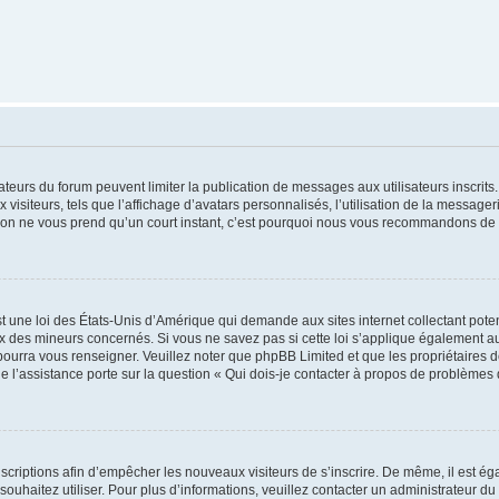
trateurs du forum peuvent limiter la publication de messages aux utilisateurs inscri
visiteurs, tels que l’affichage d’avatars personnalisés, l’utilisation de la messager
ription ne vous prend qu’un court instant, c’est pourquoi nous vous recommandons de l
t une loi des États-Unis d’Amérique qui demande aux sites internet collectant pot
 des mineurs concernés. Si vous ne savez pas si cette loi s’applique également au
 pourra vous renseigner. Veuillez noter que phpBB Limited et que les propriétaires
ue l’assistance porte sur la question « Qui dois-je contacter à propos de problèmes 
inscriptions afin d’empêcher les nouveaux visiteurs de s’inscrire. De même, il est é
s souhaitez utiliser. Pour plus d’informations, veuillez contacter un administrateur du