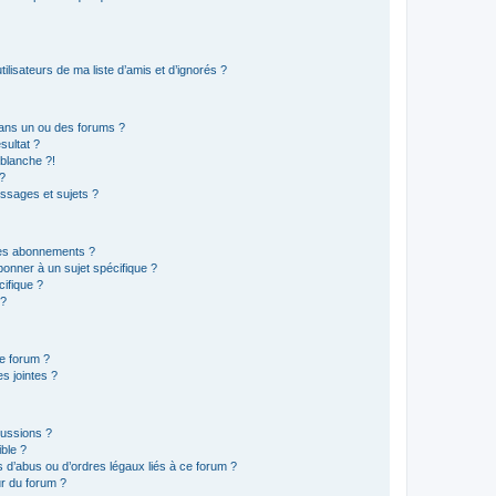
lisateurs de ma liste d’amis et d’ignorés ?
ans un ou des forums ?
sultat ?
blanche ?!
?
ssages et sujets ?
t les abonnements ?
onner à un sujet spécifique ?
ifique ?
 ?
ce forum ?
s jointes ?
cussions ?
ible ?
 d’abus ou d’ordres légaux liés à ce forum ?
r du forum ?