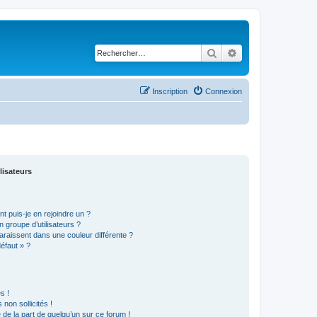
Rechercher
Recherche avancé
Inscription
Connexion
lisateurs
t puis-je en rejoindre un ?
 groupe d’utilisateurs ?
araissent dans une couleur différente ?
défaut » ?
s !
non sollicités !
e de la part de quelqu’un sur ce forum !