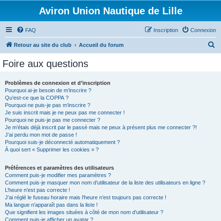
Aviron Union Nautique de Lille
FAQ
Inscription
Connexion
R
Retour au site du club
Accueil du forum
e
Foire aux questions
c
h
Problèmes de connexion et d’inscription
Pourquoi ai-je besoin de m’inscrire ?
e
Qu’est-ce que la COPPA ?
r
Pourquoi ne puis-je pas m’inscrire ?
Je suis inscrit mais je ne peux pas me connecter !
c
Pourquoi ne puis-je pas me connecter ?
Je m’étais déjà inscrit par le passé mais ne peux à présent plus me connecter ?!
h
J’ai perdu mon mot de passe !
e
Pourquoi suis-je déconnecté automatiquement ?
À quoi sert « Supprimer les cookies » ?
r
Préférences et paramètres des utilisateurs
Comment puis-je modifier mes paramètres ?
Comment puis-je masquer mon nom d’utilisateur de la liste des utilisateurs en ligne ?
L’heure n’est pas correcte !
J’ai réglé le fuseau horaire mais l’heure n’est toujours pas correcte !
Ma langue n’apparaît pas dans la liste !
Que signifient les images situées à côté de mon nom d’utilisateur ?
Comment puis-je afficher un avatar ?