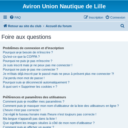
Aviron Union Nautique de Lille
FAQ
Inscription
Connexion
R
Retour au site du club
Accueil du forum
e
Foire aux questions
c
h
Problèmes de connexion et d’inscription
Pourquoi ai-je besoin de m’inscrire ?
e
Qu’est-ce que la COPPA ?
r
Pourquoi ne puis-je pas m’inscrire ?
Je suis inscrit mais je ne peux pas me connecter !
c
Pourquoi ne puis-je pas me connecter ?
Je m’étais déjà inscrit par le passé mais ne peux à présent plus me connecter ?!
h
J’ai perdu mon mot de passe !
e
Pourquoi suis-je déconnecté automatiquement ?
À quoi sert « Supprimer les cookies » ?
r
Préférences et paramètres des utilisateurs
Comment puis-je modifier mes paramètres ?
Comment puis-je masquer mon nom d’utilisateur de la liste des utilisateurs en ligne ?
L’heure n’est pas correcte !
J’ai réglé le fuseau horaire mais l’heure n’est toujours pas correcte !
Ma langue n’apparaît pas dans la liste !
Que signifient les images situées à côté de mon nom d’utilisateur ?
Comment puis-je afficher un avatar ?