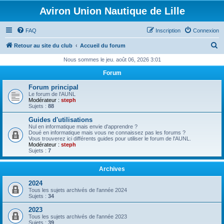
Aviron Union Nautique de Lille
FAQ
Inscription
Connexion
R
Retour au site du club
Accueil du forum
e
Nous sommes le jeu. août 06, 2026 3:01
c
Forum
h
Forum principal
e
Le forum de l'AUNL
Modérateur :
steph
r
Sujets :
88
c
Guides d'utilisations
Nul en informatique mais envie d'apprendre ?
h
Doué en informatique mais vous ne connaissez pas les forums ?
Vous trouverez ici différents guides pour utiliser le forum de l'AUNL.
e
Modérateur :
steph
Sujets :
7
r
Archives
2024
Tous les sujets archivés de l'année 2024
Sujets :
34
2023
Tous les sujets archivés de l'année 2023
Sujets :
39