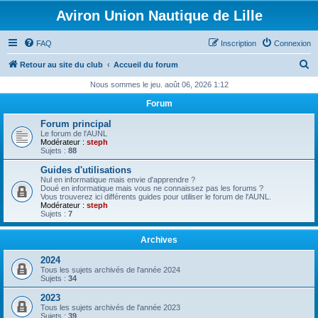
Aviron Union Nautique de Lille
FAQ
Inscription
Connexion
R
Retour au site du club
Accueil du forum
e
Nous sommes le jeu. août 06, 2026 1:12
c
Forum
h
Forum principal
e
Le forum de l'AUNL
Modérateur :
steph
r
Sujets :
88
c
Guides d'utilisations
Nul en informatique mais envie d'apprendre ?
h
Doué en informatique mais vous ne connaissez pas les forums ?
Vous trouverez ici différents guides pour utiliser le forum de l'AUNL.
e
Modérateur :
steph
Sujets :
7
r
Archives
2024
Tous les sujets archivés de l'année 2024
Sujets :
34
2023
Tous les sujets archivés de l'année 2023
Sujets :
39