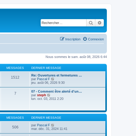
Rechercher
Recherche avancé
Inscription
Connexion
Nous sommes le sam. août 08, 2026 6:44
MESSAGES
DERNIER MESSAGE
Re: Ouvertures et fermetures …
1512
C
par
Pascal F
o
jeu. août 06, 2026 9:30
n
s
07 - Comment être alerté d'un…
7
u
C
par
steph
l
o
lun. oct. 03, 2011 2:20
t
n
e
s
r
u
l
l
e
t
MESSAGES
DERNIER MESSAGE
d
e
e
r
C
par
Pascal F
r
506
l
o
mar. déc. 31, 2024 11:41
n
e
n
i
d
s