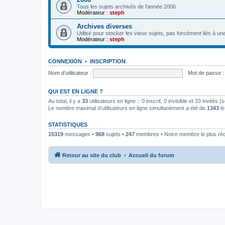
Tous les sujets archivés de l'année 2006
Modérateur :
steph
Archives diverses
Utilisé pour stocker les vieux sujets, pas forcément liés à un
Modérateur :
steph
CONNEXION
•
INSCRIPTION
Nom d’utilisateur :
Mot de passe :
QUI EST EN LIGNE ?
Au total, il y a
33
utilisateurs en ligne :: 0 inscrit, 0 invisible et 33 invités
Le nombre maximal d’utilisateurs en ligne simultanément a été de
1343
le
STATISTIQUES
15319
messages •
968
sujets •
247
membres • Notre membre le plus ré
Retour au site du club
Accueil du forum