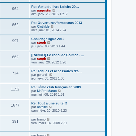
i
e
n
d
s
e
e
s
e
s
Re: Vente du livre Loisirs 20…
r
r
964
u
r
a
C
par
augustin
l
m
l
n
g
o
dim. janv. 25, 2015 12:17
e
e
t
i
e
n
d
s
e
e
s
e
s
Re: Ouvertures/fermetures 2013
r
r
862
u
r
a
C
par
Clothilde
l
m
l
n
g
o
mer. janv. 01, 2014 7:24
e
e
t
i
e
n
d
s
e
e
s
e
s
Challenge ligue 2012
r
r
997
u
r
a
C
par
steph
l
m
l
n
g
o
jeu. janv. 03, 2013 1:44
e
e
t
i
e
n
d
s
e
e
s
e
s
[RANDO] Le canal de Colmar - …
r
r
662
u
r
a
C
par
steph
l
m
l
n
g
o
ven. janv. 20, 2012 1:20
e
e
t
i
e
n
d
s
e
e
s
e
s
Re: Tenues et accessoires d'a…
r
r
724
u
r
a
C
par
gerard l
l
m
l
n
g
o
jeu. févr. 03, 2011 1:30
e
e
t
i
e
n
d
s
e
e
s
e
s
Re: 9ème club français en 2009
r
r
1152
u
r
a
C
par
Maître Marco
l
m
l
n
g
o
mar. juin 08, 2010 1:51
e
e
t
i
e
n
d
s
e
e
s
e
s
Re: Tout a une suite!!!
r
r
1677
u
r
a
C
par
antoine
l
m
l
n
g
o
sam. févr. 20, 2010 9:23
e
e
t
i
e
n
d
s
e
e
s
e
s
C
par
bruno
r
r
391
u
r
a
o
ven. mars 14, 2008 2:31
l
m
l
n
g
n
e
e
t
i
e
s
d
s
e
e
u
e
s
C
par
bruno
r