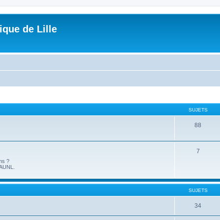
que de Lille
SUJETS
88
7
ms ?
l'AUNL.
SUJETS
34