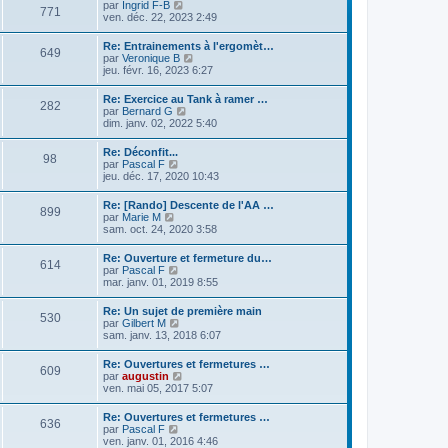
e
C
par
Ingrid F-B
e
771
u
r
o
ven. déc. 22, 2023 2:49
r
l
m
n
n
t
e
s
i
Re: Entrainements à l'ergomèt…
e
s
649
u
e
C
par
Veronique B
r
s
l
r
o
jeu. févr. 16, 2023 6:27
l
a
t
m
n
e
g
e
e
s
d
Re: Exercice au Tank à ramer …
e
r
s
282
u
e
C
par
Bernard G
l
s
l
r
o
dim. janv. 02, 2022 5:40
e
a
t
n
n
d
g
e
i
s
e
Re: Déconfit...
e
r
e
98
u
r
C
par
Pascal F
l
r
l
n
o
jeu. déc. 17, 2020 10:43
e
m
t
i
n
d
e
e
e
s
e
s
Re: [Rando] Descente de l'AA …
r
r
899
u
r
s
C
par
Marie M
l
m
l
n
a
o
sam. oct. 24, 2020 3:58
e
e
t
i
g
n
d
s
e
e
e
s
e
s
Re: Ouverture et fermeture du…
r
r
614
u
r
a
C
par
Pascal F
l
m
l
n
g
o
mar. janv. 01, 2019 8:55
e
e
t
i
e
n
d
s
e
e
s
e
s
Re: Un sujet de première main
r
r
530
u
r
a
C
par
Gilbert M
l
m
l
n
g
o
sam. janv. 13, 2018 6:07
e
e
t
i
e
n
d
s
e
e
s
e
s
Re: Ouvertures et fermetures …
r
r
609
u
r
a
C
par
augustin
l
m
l
n
g
o
ven. mai 05, 2017 5:07
e
e
t
i
e
n
d
s
e
e
s
e
s
Re: Ouvertures et fermetures …
r
r
636
u
r
a
C
par
Pascal F
l
m
l
n
g
o
ven. janv. 01, 2016 4:46
e
e
t