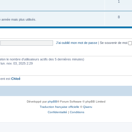
1
8
e année mais plus utilisés.
J’ai oublié mon mot de passe
|
Se souvenir de moi
 (selon le nombre d’utilisateurs actifs des 5 dernières minutes)
 lun. nov. 03, 2025 2:29
cent est
Chloé
Développé par
phpBB
® Forum Software © phpBB Limited
Traduction française officielle
©
Qiaeru
Confidentialité
|
Conditions