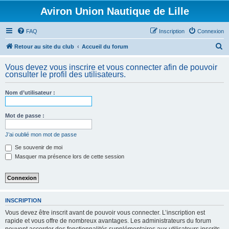
Aviron Union Nautique de Lille
FAQ
Inscription
Connexion
R
Retour au site du club
Accueil du forum
e
Vous devez vous inscrire et vous connecter afin de pouvoir
c
consulter le profil des utilisateurs.
h
Nom d’utilisateur :
e
r
Mot de passe :
c
h
J’ai oublié mon mot de passe
e
Se souvenir de moi
Masquer ma présence lors de cette session
r
INSCRIPTION
Vous devez être inscrit avant de pouvoir vous connecter. L’inscription est
rapide et vous offre de nombreux avantages. Les administrateurs du forum
peuvent accorder des fonctionnalités supplémentaires aux utilisateurs inscrits.