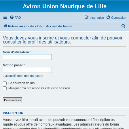
Aviron Union Nautique de Lille
FAQ
Inscription
Connexion
R
Retour au site du club
Accueil du forum
e
Vous devez vous inscrire et vous connecter afin de pouvoir
c
consulter le profil des utilisateurs.
h
Nom d’utilisateur :
e
r
Mot de passe :
c
h
J’ai oublié mon mot de passe
e
Se souvenir de moi
Masquer ma présence lors de cette session
r
INSCRIPTION
Vous devez être inscrit avant de pouvoir vous connecter. L’inscription est
rapide et vous offre de nombreux avantages. Les administrateurs du forum
peuvent accorder des fonctionnalités supplémentaires aux utilisateurs inscrits.