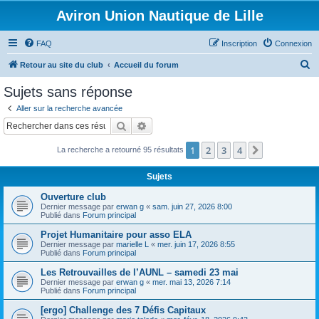
Aviron Union Nautique de Lille
FAQ
Inscription
Connexion
R
Retour au site du club
Accueil du forum
e
Sujets sans réponse
c
Aller sur la recherche avancée
h
Rechercher
Recherche avancée
e
1
2
3
4
Suivant
La recherche a retourné 95 résultats
r
c
Sujets
h
Ouverture club
e
Dernier message par
erwan g
«
sam. juin 27, 2026 8:00
Publié dans
Forum principal
r
Projet Humanitaire pour asso ELA
Dernier message par
marielle L
«
mer. juin 17, 2026 8:55
Publié dans
Forum principal
Les Retrouvailles de l’AUNL – samedi 23 mai
Dernier message par
erwan g
«
mer. mai 13, 2026 7:14
Publié dans
Forum principal
[ergo] Challenge des 7 Défis Capitaux