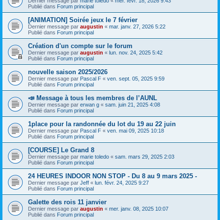
Dernier message par
marie toledo
«
mer. févr. 18, 2026 9:43
Publié dans
Forum principal
[ANIMATION] Soirée jeux le 7 février
Dernier message par
augustin
«
mar. janv. 27, 2026 5:22
Publié dans
Forum principal
Création d'un compte sur le forum
Dernier message par
augustin
«
lun. nov. 24, 2025 5:42
Publié dans
Forum principal
nouvelle saison 2025/2026
Dernier message par
Pascal F
«
ven. sept. 05, 2025 9:59
Publié dans
Forum principal
📣 Message à tous les membres de l’AUNL
Dernier message par
erwan g
«
sam. juin 21, 2025 4:08
Publié dans
Forum principal
1place pour la randonnée du lot du 19 au 22 juin
Dernier message par
Pascal F
«
ven. mai 09, 2025 10:18
Publié dans
Forum principal
[COURSE] Le Grand 8
Dernier message par
marie toledo
«
sam. mars 29, 2025 2:03
Publié dans
Forum principal
24 HEURES INDOOR NON STOP - Du 8 au 9 mars 2025 -
Dernier message par
Jeff
«
lun. févr. 24, 2025 9:27
Publié dans
Forum principal
Galette des rois 11 janvier
Dernier message par
augustin
«
mer. janv. 08, 2025 10:07
Publié dans
Forum principal