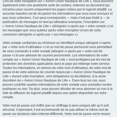
Lors de votre navigation sur « Aviron Union Nautique de Lille », nous pouvons
également créer une quatrième sorte de cookies, externes au document qui
est prévu pour couvrir uniquement les pages créées par le logiciel phpBB. La
seconde manière est de récupérer les informations que vous nous envoyez et
que nous collectons. Ceci peut correspondre — mais n’est pas limité à — la
publication de messages en tant qu’utilisateur anonyme, l’inscription sur
« Aviron Union Nautique de Lille » (désignée ci-après par « votre compte ») et
les messages que vous publiez après votre inscription et lors de votre
connexion (désignés ci-après par « vos messages »).
Votre compte contiendra au minimum un identifiant unique (désigné ci-après
par « votre nom d’utilisateur ») et un mot de passe personnel vous permettant
de vous connecter à votre compte (désigné ci-après par « votre mot de
passe ») et une adresse de courriel personnelle. Les informations de votre
compte sur « Aviron Union Nautique de Lille » sont protégées par les lois de
protection des données applicables dans le pays qui héberge notre serveur.
Toutes les informations, en-dehors de votre nom d’utilisateur, de votre mot de
passe et de votre adresse de courriel requis par « Aviron Union Nautique de
Lille » durant votre inscription, sont obligatoires ou facultatives, à la seule
discrétion de « Aviron Union Nautique de Lille ». Dans tous les cas, vous
pouvez contrôler quelles informations de votre compte vous souhaitez rendre
publiques ou non. De plus, vous pouvez décider de vous abonner ou non à la
liste de diffusion du logiciel phpBB depuis une option disponible sur votre
compte.
Votre mot de passe est chiffré (par un chiffrage à sens unique) afin qu’il soit
sécurisé. Cependant, il est recommandé de ne pas utiliser le même mot de
passe sur plusieurs sites internet différents. Votre mot de passe est le moyen