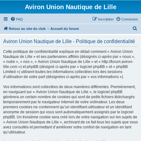
Aviron Union Nautique de Lille
FAQ
Inscription
Connexion
R
Retour au site du club
Accueil du forum
e
Aviron Union Nautique de Lille - Politique de confidentialité
c
h
Cette politique de confidentialité explique en détail comment « Aviron Union
Nautique de Lille » et ses partenaires affiliés (désignés ci-après par « nous »,
e
« notre », « nos », « Aviron Union Nautique de Lille » et « http://forum.aviron-
r
lille.com ») et phpBB (désigné ci-après par « logiciel phpBB » et « phpBB
Limited ») utilisent toutes les informations collectées lors des sessions
c
d’utilisation de votre part (désignées ci-après par « vos informations »).
h
Vos informations sont collectées de deux manières différentes. Premièrement,
e
en naviguant sur « Aviron Union Nautique de Lille », le logiciel phpBB
r
génèrera un certain nombre de cookies qui sont de petits fichiers téléchargés
temporairement par le navigateur internet de votre ordinateur. Les deux
premiers cookies ne contiennent qu’un identifiant utilisateur et un identifiant
anonyme de session qui vous sont automatiquement assignés par le logiciel
phpBB. Un troisième cookie sera créé lors de votre navigation sur les sujets de
« Aviron Union Nautique de Lille », archivant de ce fait tous les sujets que vous
avez consultés et permettant d’améliorer votre confort de navigation en tant
qu’utilisateur.