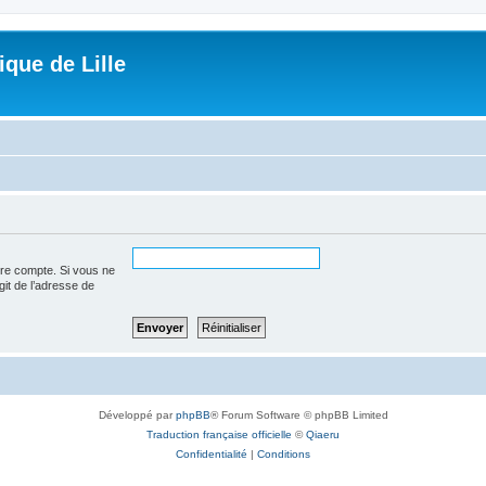
que de Lille
tre compte. Si vous ne
agit de l’adresse de
Développé par
phpBB
® Forum Software © phpBB Limited
Traduction française officielle
©
Qiaeru
Confidentialité
|
Conditions