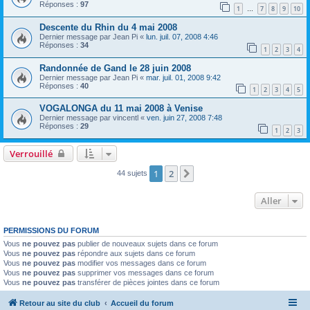
Réponses :
97
1
7
8
9
10
…
Descente du Rhin du 4 mai 2008
Dernier message par
Jean Pi
«
lun. juil. 07, 2008 4:46
Réponses :
34
1
2
3
4
Randonnée de Gand le 28 juin 2008
Dernier message par
Jean Pi
«
mar. juil. 01, 2008 9:42
Réponses :
40
1
2
3
4
5
VOGALONGA du 11 mai 2008 à Venise
Dernier message par
vincentl
«
ven. juin 27, 2008 7:48
Réponses :
29
1
2
3
Verrouillé
1
2
Suivant
44 sujets
Aller
PERMISSIONS DU FORUM
Vous
ne pouvez pas
publier de nouveaux sujets dans ce forum
Vous
ne pouvez pas
répondre aux sujets dans ce forum
Vous
ne pouvez pas
modifier vos messages dans ce forum
Vous
ne pouvez pas
supprimer vos messages dans ce forum
Vous
ne pouvez pas
transférer de pièces jointes dans ce forum
Retour au site du club
Accueil du forum