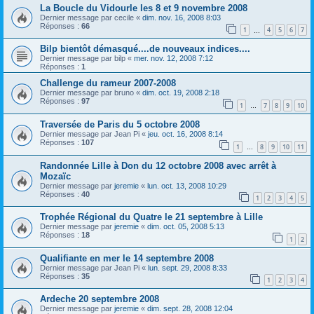
La Boucle du Vidourle les 8 et 9 novembre 2008
Dernier message par
cecile
«
dim. nov. 16, 2008 8:03
Réponses :
66
1
4
5
6
7
…
Bilp bientôt démasqué....de nouveaux indices....
Dernier message par
bilp
«
mer. nov. 12, 2008 7:12
Réponses :
1
Challenge du rameur 2007-2008
Dernier message par
bruno
«
dim. oct. 19, 2008 2:18
Réponses :
97
1
7
8
9
10
…
Traversée de Paris du 5 octobre 2008
Dernier message par
Jean Pi
«
jeu. oct. 16, 2008 8:14
Réponses :
107
1
8
9
10
11
…
Randonnée Lille à Don du 12 octobre 2008 avec arrêt à
Mozaïc
Dernier message par
jeremie
«
lun. oct. 13, 2008 10:29
Réponses :
40
1
2
3
4
5
Trophée Régional du Quatre le 21 septembre à Lille
Dernier message par
jeremie
«
dim. oct. 05, 2008 5:13
Réponses :
18
1
2
Qualifiante en mer le 14 septembre 2008
Dernier message par
Jean Pi
«
lun. sept. 29, 2008 8:33
Réponses :
35
1
2
3
4
Ardeche 20 septembre 2008
Dernier message par
jeremie
«
dim. sept. 28, 2008 12:04