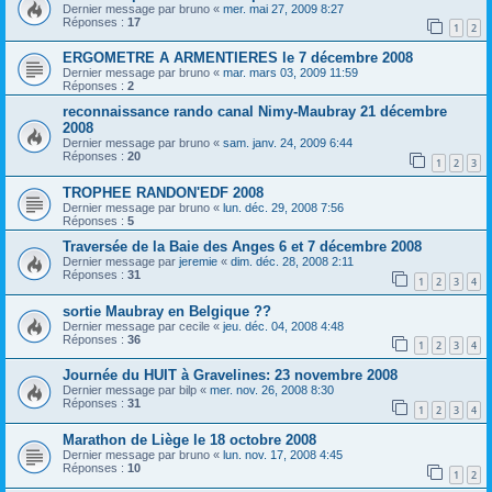
Dernier message par
bruno
«
mer. mai 27, 2009 8:27
Réponses :
17
1
2
ERGOMETRE A ARMENTIERES le 7 décembre 2008
Dernier message par
bruno
«
mar. mars 03, 2009 11:59
Réponses :
2
reconnaissance rando canal Nimy-Maubray 21 décembre
2008
Dernier message par
bruno
«
sam. janv. 24, 2009 6:44
Réponses :
20
1
2
3
TROPHEE RANDON'EDF 2008
Dernier message par
bruno
«
lun. déc. 29, 2008 7:56
Réponses :
5
Traversée de la Baie des Anges 6 et 7 décembre 2008
Dernier message par
jeremie
«
dim. déc. 28, 2008 2:11
Réponses :
31
1
2
3
4
sortie Maubray en Belgique ??
Dernier message par
cecile
«
jeu. déc. 04, 2008 4:48
Réponses :
36
1
2
3
4
Journée du HUIT à Gravelines: 23 novembre 2008
Dernier message par
bilp
«
mer. nov. 26, 2008 8:30
Réponses :
31
1
2
3
4
Marathon de Liège le 18 octobre 2008
Dernier message par
bruno
«
lun. nov. 17, 2008 4:45
Réponses :
10
1
2