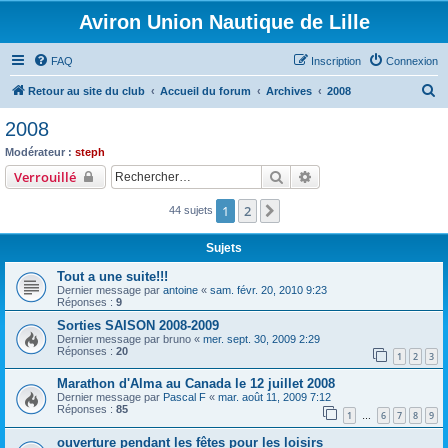
Aviron Union Nautique de Lille
FAQ
Inscription
Connexion
R
Retour au site du club
Accueil du forum
Archives
2008
e
2008
c
Modérateur :
steph
h
Rechercher
Recherche avancée
Verrouillé
e
1
2
Suivant
44 sujets
r
c
Sujets
h
Tout a une suite!!!
e
Dernier message par
antoine
«
sam. févr. 20, 2010 9:23
Réponses :
9
r
Sorties SAISON 2008-2009
Dernier message par
bruno
«
mer. sept. 30, 2009 2:29
Réponses :
20
1
2
3
Marathon d'Alma au Canada le 12 juillet 2008
Dernier message par
Pascal F
«
mar. août 11, 2009 7:12
Réponses :
85
1
6
7
8
9
…
ouverture pendant les fêtes pour les loisirs