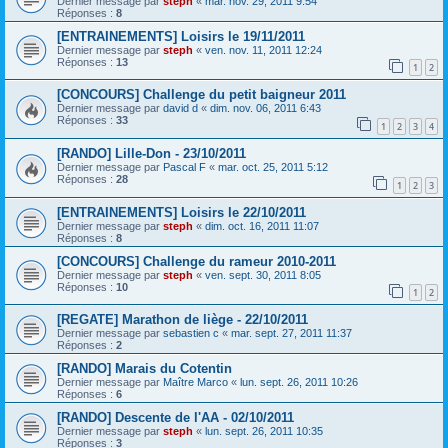
Dernier message par
steph
«
mar. nov. 29, 2011 9:54
Réponses :
8
[ENTRAINEMENTS] Loisirs le 19/11/2011
Dernier message par
steph
«
ven. nov. 11, 2011 12:24
Réponses :
13
1
2
[CONCOURS] Challenge du petit baigneur 2011
Dernier message par
david d
«
dim. nov. 06, 2011 6:43
Réponses :
33
1
2
3
4
[RANDO] Lille-Don - 23/10/2011
Dernier message par
Pascal F
«
mar. oct. 25, 2011 5:12
Réponses :
28
1
2
3
[ENTRAINEMENTS] Loisirs le 22/10/2011
Dernier message par
steph
«
dim. oct. 16, 2011 11:07
Réponses :
8
[CONCOURS] Challenge du rameur 2010-2011
Dernier message par
steph
«
ven. sept. 30, 2011 8:05
Réponses :
10
1
2
[REGATE] Marathon de liège - 22/10/2011
Dernier message par
sebastien c
«
mar. sept. 27, 2011 11:37
Réponses :
2
[RANDO] Marais du Cotentin
Dernier message par
Maître Marco
«
lun. sept. 26, 2011 10:26
Réponses :
6
[RANDO] Descente de l'AA - 02/10/2011
Dernier message par
steph
«
lun. sept. 26, 2011 10:35
Réponses :
3