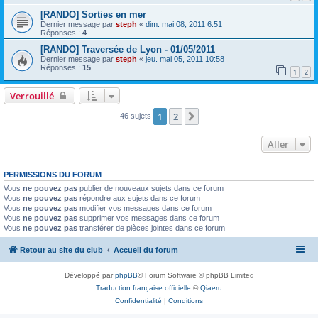
[RANDO] Sorties en mer
Dernier message par
steph
«
dim. mai 08, 2011 6:51
Réponses :
4
[RANDO] Traversée de Lyon - 01/05/2011
Dernier message par
steph
«
jeu. mai 05, 2011 10:58
Réponses :
15
1
2
Verrouillé
1
2
Suivant
46 sujets
Aller
PERMISSIONS DU FORUM
Vous
ne pouvez pas
publier de nouveaux sujets dans ce forum
Vous
ne pouvez pas
répondre aux sujets dans ce forum
Vous
ne pouvez pas
modifier vos messages dans ce forum
Vous
ne pouvez pas
supprimer vos messages dans ce forum
Vous
ne pouvez pas
transférer de pièces jointes dans ce forum
Retour au site du club
Accueil du forum
Développé par
phpBB
® Forum Software © phpBB Limited
Traduction française officielle
©
Qiaeru
Confidentialité
|
Conditions