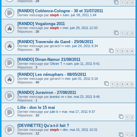
Réponses :
28
1
2
3
[RANDO] Coblence-Cologne - 30 et 31/07/2011
Dernier message par
steph
«
sam. juil. 09, 2011 1:44
[RANDO] Vogalonga 2011
Dernier message par
steph
«
mer. juin 29, 2011 12:33
Réponses :
26
1
2
3
[RANDO] Traversée de Gand - 25/06/2011
Dernier message par
gerard l
«
ven. juin 24, 2011 6:34
Réponses :
30
1
2
3
4
[RANDO] Dinan-Namur 21/08/2011
Dernier message par
Olivier T
«
sam. juin 11, 2011 9:41
Réponses :
3
[RANDO] Les nénuphars - 08/05/2011
Dernier message par
gerard l
«
mer. juin 01, 2011 5:16
Réponses :
40
1
2
3
4
5
[RANDO] Juraviron - 27/08/2011
Dernier message par
jeanluc m
«
lun. mai 23, 2011 9:46
Réponses :
1
Lille - don le 15 mai
Dernier message par
julie b
«
mar. mai 17, 2011 9:37
Réponses :
10
1
2
[DEVINETTE] Qu'a-t-il fait ?
Dernier message par
steph
«
dim. mai 15, 2011 10:31
Réponses :
12
1
2