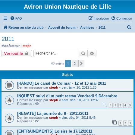
Aviron Union Nautique de Lille
FAQ
Inscription
Connexion
R
Retour au site du club
Accueil du forum
Archives
2011
e
2011
c
Modérateur :
steph
h
Rechercher
Recherche avancée
Verrouillé
e
1
2
Suivant
46 sujets
r
c
Sujets
h
[RANDO] Le canal de Colmar - 12 et 13 mai 2011
e
Dernier message par
steph
«
ven. janv. 20, 2012 1:20
r
INQUEST suivi d'un petit restau Vendredi 9 Décembre
Dernier message par
steph
«
sam. déc. 10, 2011 12:37
Réponses :
49
1
2
3
4
5
[REGATE] La journée du 8 - 20/11/2011
Dernier message par
steph
«
dim. déc. 04, 2011 8:46
Réponses :
22
1
2
3
[ENTRAINEMENTS] Loisirs le 17/12/2011