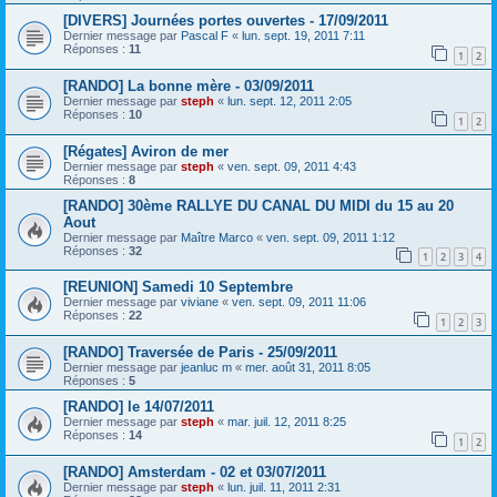
[DIVERS] Journées portes ouvertes - 17/09/2011
Dernier message par
Pascal F
«
lun. sept. 19, 2011 7:11
Réponses :
11
1
2
[RANDO] La bonne mère - 03/09/2011
Dernier message par
steph
«
lun. sept. 12, 2011 2:05
Réponses :
10
1
2
[Régates] Aviron de mer
Dernier message par
steph
«
ven. sept. 09, 2011 4:43
Réponses :
8
[RANDO] 30ème RALLYE DU CANAL DU MIDI du 15 au 20
Aout
Dernier message par
Maître Marco
«
ven. sept. 09, 2011 1:12
Réponses :
32
1
2
3
4
[REUNION] Samedi 10 Septembre
Dernier message par
viviane
«
ven. sept. 09, 2011 11:06
Réponses :
22
1
2
3
[RANDO] Traversée de Paris - 25/09/2011
Dernier message par
jeanluc m
«
mer. août 31, 2011 8:05
Réponses :
5
[RANDO] le 14/07/2011
Dernier message par
steph
«
mar. juil. 12, 2011 8:25
Réponses :
14
1
2
[RANDO] Amsterdam - 02 et 03/07/2011
Dernier message par
steph
«
lun. juil. 11, 2011 2:31