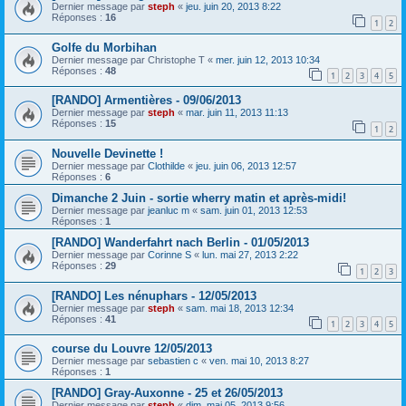
Dernier message par
steph
«
jeu. juin 20, 2013 8:22
Réponses :
16
1
2
Golfe du Morbihan
Dernier message par
Christophe T
«
mer. juin 12, 2013 10:34
Réponses :
48
1
2
3
4
5
[RANDO] Armentières - 09/06/2013
Dernier message par
steph
«
mar. juin 11, 2013 11:13
Réponses :
15
1
2
Nouvelle Devinette !
Dernier message par
Clothilde
«
jeu. juin 06, 2013 12:57
Réponses :
6
Dimanche 2 Juin - sortie wherry matin et après-midi!
Dernier message par
jeanluc m
«
sam. juin 01, 2013 12:53
Réponses :
1
[RANDO] Wanderfahrt nach Berlin - 01/05/2013
Dernier message par
Corinne S
«
lun. mai 27, 2013 2:22
Réponses :
29
1
2
3
[RANDO] Les nénuphars - 12/05/2013
Dernier message par
steph
«
sam. mai 18, 2013 12:34
Réponses :
41
1
2
3
4
5
course du Louvre 12/05/2013
Dernier message par
sebastien c
«
ven. mai 10, 2013 8:27
Réponses :
1
[RANDO] Gray-Auxonne - 25 et 26/05/2013
Dernier message par
steph
«
dim. mai 05, 2013 9:56