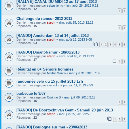
[RALLYE] CANAL DU MIDI 12 au 17 aout 2013
Dernier message par
sebastien c
«
lun. août 26, 2013 9:21
Réponses :
12
1
2
Challenge du rameur 2012-2013
Dernier message par
steph
«
dim. août 25, 2013 12:22
Réponses :
15
1
2
[RANDO] Amsterdam 13 et 14 juillet 2013
Dernier message par
steph
«
mar. août 13, 2013 9:08
Réponses :
53
1
2
3
4
5
6
[RANDO] Dinant-Namur - 18/08/2013
Dernier message par
steph
«
sam. août 10, 2013 12:21
Réponses :
17
1
2
Résultat en 8+ Séniors hommes
Dernier message par
Maître Marco
«
mer. juil. 31, 2013 7:02
randonnée vélo du 15 juillet 2013 17h
Dernier message par
vincent c
«
jeu. juil. 11, 2013 9:53
barbecue le 9/07
Dernier message par
Corinne S
«
mar. juil. 09, 2013 2:11
Réponses :
16
1
2
[RANDO] De Doortocht van Gent - Samedi 29 juin 2013
Dernier message par
steph
«
mar. juin 25, 2013 9:53
Réponses :
22
1
2
3
[RANDO] Boulogne sur mer - 23/06/2013