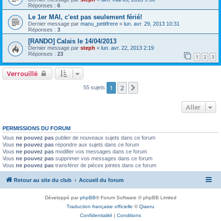
Réponses :
6
Le 1er MAI, c'est pas seulement férié!
Dernier message par
manu_petitfrere
«
lun. avr. 29, 2013 10:31
Réponses :
3
[RANDO] Calais le 14/04/2013
Dernier message par
steph
«
lun. avr. 22, 2013 2:19
Réponses :
23
1
2
3
Verrouillé
1
2
Suivant
55 sujets
Aller
PERMISSIONS DU FORUM
Vous
ne pouvez pas
publier de nouveaux sujets dans ce forum
Vous
ne pouvez pas
répondre aux sujets dans ce forum
Vous
ne pouvez pas
modifier vos messages dans ce forum
Vous
ne pouvez pas
supprimer vos messages dans ce forum
Vous
ne pouvez pas
transférer de pièces jointes dans ce forum
Retour au site du club
Accueil du forum
Développé par
phpBB
® Forum Software © phpBB Limited
Traduction française officielle
©
Qiaeru
Confidentialité
|
Conditions