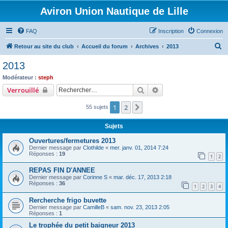
Aviron Union Nautique de Lille
FAQ
Inscription
Connexion
R
Retour au site du club
Accueil du forum
Archives
2013
e
2013
c
Modérateur :
steph
h
Rechercher
Recherche avancée
Verrouillé
e
1
2
Suivant
55 sujets
r
c
Sujets
h
Ouvertures/fermetures 2013
e
Dernier message par
Clothilde
«
mer. janv. 01, 2014 7:24
Réponses :
19
r
1
2
REPAS FIN D'ANNEE
Dernier message par
Corinne S
«
mar. déc. 17, 2013 2:18
Réponses :
36
1
2
3
4
Rercherche frigo buvette
Dernier message par
CamilleB
«
sam. nov. 23, 2013 2:05
Réponses :
1
Le trophée du petit baigneur 2013