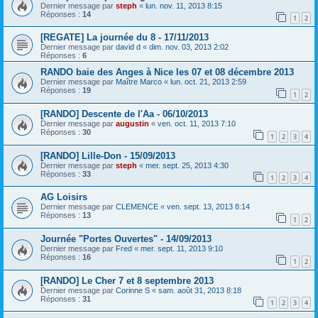
Dernier message par
steph
«
lun. nov. 11, 2013 8:15
Réponses :
14
1
2
[REGATE] La journée du 8 - 17/11/2013
Dernier message par
david d
«
dim. nov. 03, 2013 2:02
Réponses :
6
RANDO baie des Anges à Nice les 07 et 08 décembre 2013
Dernier message par
Maître Marco
«
lun. oct. 21, 2013 2:59
Réponses :
19
1
2
[RANDO] Descente de l'Aa - 06/10/2013
Dernier message par
augustin
«
ven. oct. 11, 2013 7:10
Réponses :
30
1
2
3
4
[RANDO] Lille-Don - 15/09/2013
Dernier message par
steph
«
mer. sept. 25, 2013 4:30
Réponses :
33
1
2
3
4
AG Loisirs
Dernier message par
CLEMENCE
«
ven. sept. 13, 2013 8:14
Réponses :
13
1
2
Journée "Portes Ouvertes" - 14/09/2013
Dernier message par
Fred
«
mer. sept. 11, 2013 9:10
Réponses :
16
1
2
[RANDO] Le Cher 7 et 8 septembre 2013
Dernier message par
Corinne S
«
sam. août 31, 2013 8:18
Réponses :
31
1
2
3
4