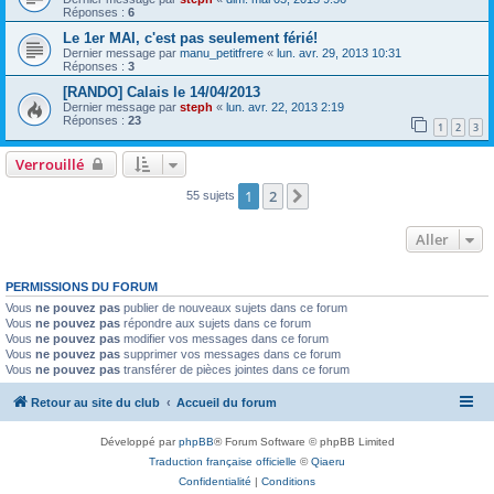
Réponses :
6
Le 1er MAI, c'est pas seulement férié!
Dernier message par
manu_petitfrere
«
lun. avr. 29, 2013 10:31
Réponses :
3
[RANDO] Calais le 14/04/2013
Dernier message par
steph
«
lun. avr. 22, 2013 2:19
Réponses :
23
1
2
3
Verrouillé
1
2
Suivant
55 sujets
Aller
PERMISSIONS DU FORUM
Vous
ne pouvez pas
publier de nouveaux sujets dans ce forum
Vous
ne pouvez pas
répondre aux sujets dans ce forum
Vous
ne pouvez pas
modifier vos messages dans ce forum
Vous
ne pouvez pas
supprimer vos messages dans ce forum
Vous
ne pouvez pas
transférer de pièces jointes dans ce forum
Retour au site du club
Accueil du forum
Développé par
phpBB
® Forum Software © phpBB Limited
Traduction française officielle
©
Qiaeru
Confidentialité
|
Conditions