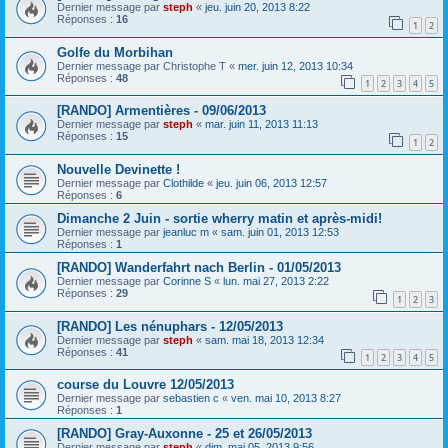
Dernier message par
steph
«
jeu. juin 20, 2013 8:22
Réponses :
16
1
2
Golfe du Morbihan
Dernier message par
Christophe T
«
mer. juin 12, 2013 10:34
Réponses :
48
1
2
3
4
5
[RANDO] Armentières - 09/06/2013
Dernier message par
steph
«
mar. juin 11, 2013 11:13
Réponses :
15
1
2
Nouvelle Devinette !
Dernier message par
Clothilde
«
jeu. juin 06, 2013 12:57
Réponses :
6
Dimanche 2 Juin - sortie wherry matin et après-midi!
Dernier message par
jeanluc m
«
sam. juin 01, 2013 12:53
Réponses :
1
[RANDO] Wanderfahrt nach Berlin - 01/05/2013
Dernier message par
Corinne S
«
lun. mai 27, 2013 2:22
Réponses :
29
1
2
3
[RANDO] Les nénuphars - 12/05/2013
Dernier message par
steph
«
sam. mai 18, 2013 12:34
Réponses :
41
1
2
3
4
5
course du Louvre 12/05/2013
Dernier message par
sebastien c
«
ven. mai 10, 2013 8:27
Réponses :
1
[RANDO] Gray-Auxonne - 25 et 26/05/2013
Dernier message par
steph
«
dim. mai 05, 2013 9:56