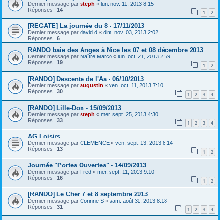
Dernier message par
steph
«
lun. nov. 11, 2013 8:15
Réponses :
14
1
2
[REGATE] La journée du 8 - 17/11/2013
Dernier message par
david d
«
dim. nov. 03, 2013 2:02
Réponses :
6
RANDO baie des Anges à Nice les 07 et 08 décembre 2013
Dernier message par
Maître Marco
«
lun. oct. 21, 2013 2:59
Réponses :
19
1
2
[RANDO] Descente de l'Aa - 06/10/2013
Dernier message par
augustin
«
ven. oct. 11, 2013 7:10
Réponses :
30
1
2
3
4
[RANDO] Lille-Don - 15/09/2013
Dernier message par
steph
«
mer. sept. 25, 2013 4:30
Réponses :
33
1
2
3
4
AG Loisirs
Dernier message par
CLEMENCE
«
ven. sept. 13, 2013 8:14
Réponses :
13
1
2
Journée "Portes Ouvertes" - 14/09/2013
Dernier message par
Fred
«
mer. sept. 11, 2013 9:10
Réponses :
16
1
2
[RANDO] Le Cher 7 et 8 septembre 2013
Dernier message par
Corinne S
«
sam. août 31, 2013 8:18
Réponses :
31
1
2
3
4