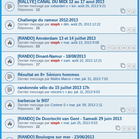
[RALLYE] CANAL DU MIDI 12 au 17 aout 2013
Dernier message par
sebastien c
«
lun. août 26, 2013 9:21
Réponses :
12
1
2
Challenge du rameur 2012-2013
Dernier message par
steph
«
dim. août 25, 2013 12:22
Réponses :
15
1
2
[RANDO] Amsterdam 13 et 14 juillet 2013
Dernier message par
steph
«
mar. août 13, 2013 9:08
Réponses :
53
1
2
3
4
5
6
[RANDO] Dinant-Namur - 18/08/2013
Dernier message par
steph
«
sam. août 10, 2013 12:21
Réponses :
17
1
2
Résultat en 8+ Séniors hommes
Dernier message par
Maître Marco
«
mer. juil. 31, 2013 7:02
randonnée vélo du 15 juillet 2013 17h
Dernier message par
vincent c
«
jeu. juil. 11, 2013 9:53
barbecue le 9/07
Dernier message par
Corinne S
«
mar. juil. 09, 2013 2:11
Réponses :
16
1
2
[RANDO] De Doortocht van Gent - Samedi 29 juin 2013
Dernier message par
steph
«
mar. juin 25, 2013 9:53
Réponses :
22
1
2
3
[RANDO] Boulogne sur mer - 23/06/2013