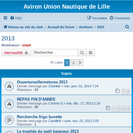
Aviron Union Nautique de Lille
FAQ
Inscription
Connexion
R
Retour au site du club
Accueil du forum
Archives
2013
e
2013
c
Modérateur :
steph
h
Rechercher
Recherche avancée
Verrouillé
e
1
2
Suivant
55 sujets
r
c
Sujets
h
Ouvertures/fermetures 2013
e
Dernier message par
Clothilde
«
mer. janv. 01, 2014 7:24
Réponses :
19
r
1
2
REPAS FIN D'ANNEE
Dernier message par
Corinne S
«
mar. déc. 17, 2013 2:18
Réponses :
36
1
2
3
4
Rercherche frigo buvette
Dernier message par
CamilleB
«
sam. nov. 23, 2013 2:05
Réponses :
1
Le trophée du petit baigneur 2013