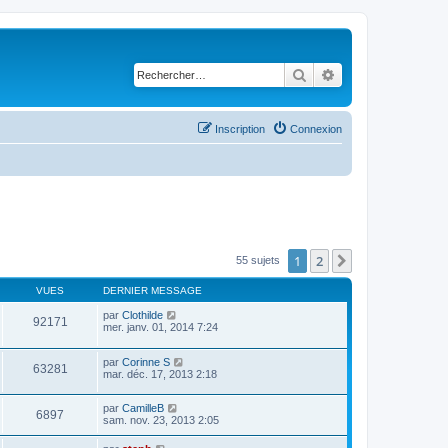
Rechercher
Recherche avancé
Inscription
Connexion
1
2
Suivant
55 sujets
VUES
DERNIER MESSAGE
par
Clothilde
92171
mer. janv. 01, 2014 7:24
par
Corinne S
63281
mar. déc. 17, 2013 2:18
par
CamilleB
6897
sam. nov. 23, 2013 2:05