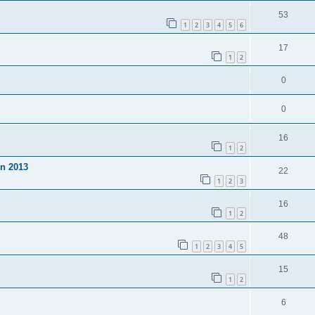
53
1
2
3
4
5
6
17
1
2
0
0
16
1
2
in 2013
22
1
2
3
16
1
2
48
1
2
3
4
5
15
1
2
6