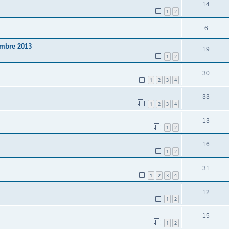
14
1
2
6
embre 2013
19
1
2
30
1
2
3
4
33
1
2
3
4
13
1
2
16
1
2
31
1
2
3
4
12
1
2
15
1
2