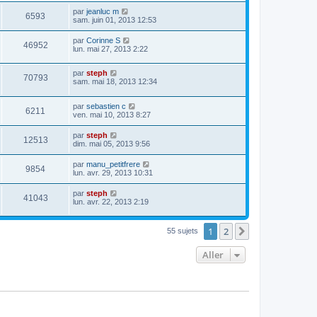
par
jeanluc m
6593
sam. juin 01, 2013 12:53
par
Corinne S
46952
lun. mai 27, 2013 2:22
par
steph
70793
sam. mai 18, 2013 12:34
par
sebastien c
6211
ven. mai 10, 2013 8:27
par
steph
12513
dim. mai 05, 2013 9:56
par
manu_petitfrere
9854
lun. avr. 29, 2013 10:31
par
steph
41043
lun. avr. 22, 2013 2:19
1
2
Suivant
55 sujets
Aller