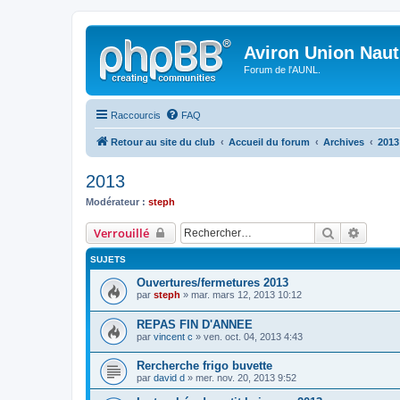
Aviron Union Nauti
Forum de l'AUNL.
Raccourcis
FAQ
Retour au site du club
Accueil du forum
Archives
2013
2013
Modérateur :
steph
Rechercher
Recher
Verrouillé
SUJETS
Ouvertures/fermetures 2013
par
steph
»
mar. mars 12, 2013 10:12
REPAS FIN D'ANNEE
par
vincent c
»
ven. oct. 04, 2013 4:43
Rercherche frigo buvette
par
david d
»
mer. nov. 20, 2013 9:52