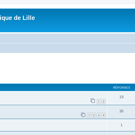
que de Lille
che avancée
RÉPONSES
19
1
2
36
1
2
3
4
1