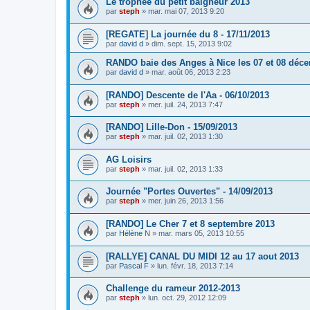
Le trophée du petit baigneur 2013
par
steph
»
mar. mai 07, 2013 9:20
[REGATE] La journée du 8 - 17/11/2013
par
david d
»
dim. sept. 15, 2013 9:02
RANDO baie des Anges à Nice les 07 et 08 déc
par
david d
»
mar. août 06, 2013 2:23
[RANDO] Descente de l'Aa - 06/10/2013
par
steph
»
mer. juil. 24, 2013 7:47
[RANDO] Lille-Don - 15/09/2013
par
steph
»
mar. juil. 02, 2013 1:30
AG Loisirs
par
steph
»
mar. juil. 02, 2013 1:33
Journée "Portes Ouvertes" - 14/09/2013
par
steph
»
mer. juin 26, 2013 1:56
[RANDO] Le Cher 7 et 8 septembre 2013
par
Hélène N
»
mar. mars 05, 2013 10:55
[RALLYE] CANAL DU MIDI 12 au 17 aout 2013
par
Pascal F
»
lun. févr. 18, 2013 7:14
Challenge du rameur 2012-2013
par
steph
»
lun. oct. 29, 2012 12:09