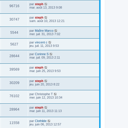
par
steph
96716
mar. août 13, 2013 9:08
par
steph
30747
sam. août 10, 2013 12:21
par
Maître Marco
5544
mer. juil. 31, 2013 7:02
par
vincent c
5627
jeu. juil. 11, 2013 9:53
par
Corinne S
28644
mar. juil. 09, 2013 2:11
par
steph
39569
mar. juin 25, 2013 9:53
par
steph
30209
jeu. juin 20, 2013 8:22
par
Christophe T
76102
mer. juin 12, 2013 10:34
par
steph
28964
mar. juin 11, 2013 11:13
par
Clothilde
11558
jeu. juin 06, 2013 12:57