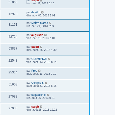
par
steph
21859
lun. nov. 11, 2013 8:15
par
david d
12979
dim. nov. 03, 2013 2:02
par
Maître Marco
31151
lun. oct. 21, 2013 2:59
par
augustin
42714
ven. oct. 11, 2013 7:10
par
steph
53837
mer. sept. 25, 2013 4:30
par
CLEMENCE
22548
ven. sept. 13, 2013 8:14
par
Fred
25314
mer. sept. 11, 2013 9:10
par
Corinne S
51608
sam. août 31, 2013 8:18
par
sebastien c
27083
lun. août 26, 2013 9:21
par
steph
27936
dim. août 25, 2013 12:22