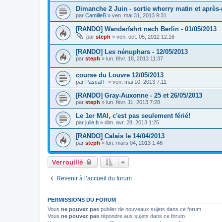
Dimanche 2 Juin - sortie wherry matin et après-
par
CamilleB
»
ven. mai 31, 2013 9:31
[RANDO] Wanderfahrt nach Berlin - 01/05/2013
par
steph
»
ven. oct. 05, 2012 12:16
[RANDO] Les nénuphars - 12/05/2013
par
steph
»
lun. févr. 18, 2013 11:37
course du Louvre 12/05/2013
par
Pascal F
»
ven. mai 10, 2013 7:11
[RANDO] Gray-Auxonne - 25 et 26/05/2013
par
steph
»
lun. févr. 11, 2013 7:28
Le 1er MAI, c'est pas seulement férié!
par
julie b
»
dim. avr. 28, 2013 1:25
[RANDO] Calais le 14/04/2013
par
steph
»
lun. mars 04, 2013 1:46
Verrouillé
Revenir à l’accueil du forum
PERMISSIONS DU FORUM
Vous
ne pouvez pas
publier de nouveaux sujets dans ce forum
Vous
ne pouvez pas
répondre aux sujets dans ce forum