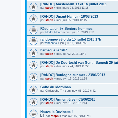
[RANDO] Amsterdam 13 et 14 juillet 2013
par
steph
»
dim. mars 24, 2013 11:18
[RANDO] Dinant-Namur - 18/08/2013
par
steph
»
mer. juin 05, 2013 12:15
Résultat en 8+ Séniors hommes
par
Maître Marco
»
mer. juil. 31, 2013 7:02
randonnée vélo du 15 juillet 2013 17h
par
vincent c
»
jeu. juil. 11, 2013 9:53
barbecue le 9/07
par
steph
»
mar. juil. 02, 2013 11:42
[RANDO] De Doortocht van Gent - Samedi 29 ju
par
steph
»
dim. mars 24, 2013 11:22
[RANDO] Boulogne sur mer - 23/06/2013
par
steph
»
mar. avr. 16, 2013 11:18
Golfe du Morbihan
par
Christophe T
»
sam. nov. 03, 2012 6:42
[RANDO] Armentières - 09/06/2013
par
steph
»
mar. avr. 16, 2013 11:14
Nouvelle Devinette !
par
steph
»
mar. avr. 16, 2013 9:49