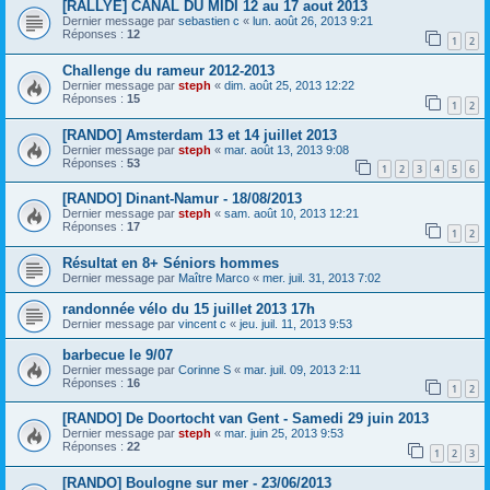
[RALLYE] CANAL DU MIDI 12 au 17 aout 2013
Dernier message par
sebastien c
«
lun. août 26, 2013 9:21
Réponses :
12
1
2
Challenge du rameur 2012-2013
Dernier message par
steph
«
dim. août 25, 2013 12:22
Réponses :
15
1
2
[RANDO] Amsterdam 13 et 14 juillet 2013
Dernier message par
steph
«
mar. août 13, 2013 9:08
Réponses :
53
1
2
3
4
5
6
[RANDO] Dinant-Namur - 18/08/2013
Dernier message par
steph
«
sam. août 10, 2013 12:21
Réponses :
17
1
2
Résultat en 8+ Séniors hommes
Dernier message par
Maître Marco
«
mer. juil. 31, 2013 7:02
randonnée vélo du 15 juillet 2013 17h
Dernier message par
vincent c
«
jeu. juil. 11, 2013 9:53
barbecue le 9/07
Dernier message par
Corinne S
«
mar. juil. 09, 2013 2:11
Réponses :
16
1
2
[RANDO] De Doortocht van Gent - Samedi 29 juin 2013
Dernier message par
steph
«
mar. juin 25, 2013 9:53
Réponses :
22
1
2
3
[RANDO] Boulogne sur mer - 23/06/2013