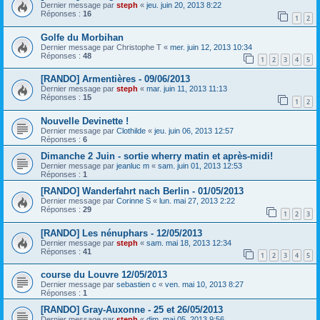
Dernier message par
steph
«
jeu. juin 20, 2013 8:22
Réponses :
16
1
2
Golfe du Morbihan
Dernier message par
Christophe T
«
mer. juin 12, 2013 10:34
Réponses :
48
1
2
3
4
5
[RANDO] Armentières - 09/06/2013
Dernier message par
steph
«
mar. juin 11, 2013 11:13
Réponses :
15
1
2
Nouvelle Devinette !
Dernier message par
Clothilde
«
jeu. juin 06, 2013 12:57
Réponses :
6
Dimanche 2 Juin - sortie wherry matin et après-midi!
Dernier message par
jeanluc m
«
sam. juin 01, 2013 12:53
Réponses :
1
[RANDO] Wanderfahrt nach Berlin - 01/05/2013
Dernier message par
Corinne S
«
lun. mai 27, 2013 2:22
Réponses :
29
1
2
3
[RANDO] Les nénuphars - 12/05/2013
Dernier message par
steph
«
sam. mai 18, 2013 12:34
Réponses :
41
1
2
3
4
5
course du Louvre 12/05/2013
Dernier message par
sebastien c
«
ven. mai 10, 2013 8:27
Réponses :
1
[RANDO] Gray-Auxonne - 25 et 26/05/2013
Dernier message par
steph
«
dim. mai 05, 2013 9:56