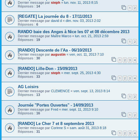
Dernier message par
steph
«
lun. nov. 11, 2013 8:15
Réponses :
14
1
2
[REGATE] La journée du 8 - 17/11/2013
Dernier message par
david d
«
dim. nov. 03, 2013 2:02
Réponses :
6
RANDO baie des Anges à Nice les 07 et 08 décembre 2013
Dernier message par
Maître Marco
«
lun. oct. 21, 2013 2:59
Réponses :
19
1
2
[RANDO] Descente de l'Aa - 06/10/2013
Dernier message par
augustin
«
ven. oct. 11, 2013 7:10
Réponses :
30
1
2
3
4
[RANDO] Lille-Don - 15/09/2013
Dernier message par
steph
«
mer. sept. 25, 2013 4:30
Réponses :
33
1
2
3
4
AG Loisirs
Dernier message par
CLEMENCE
«
ven. sept. 13, 2013 8:14
Réponses :
13
1
2
Journée "Portes Ouvertes" - 14/09/2013
Dernier message par
Fred
«
mer. sept. 11, 2013 9:10
Réponses :
16
1
2
[RANDO] Le Cher 7 et 8 septembre 2013
Dernier message par
Corinne S
«
sam. août 31, 2013 8:18
Réponses :
31
1
2
3
4