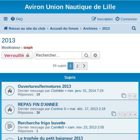
Aviron Union Nautique de Lille
FAQ
Inscription
Connexion
R
Retour au site du club
Accueil du forum
Archives
2013
e
2013
c
Modérateur :
steph
h
Rechercher
Recherche avancée
Verrouillé
e
1
2
Suivant
55 sujets
r
c
Sujets
h
Ouvertures/fermetures 2013
e
Dernier message par
Clothilde
«
mer. janv. 01, 2014 7:24
Réponses :
19
r
1
2
REPAS FIN D'ANNEE
Dernier message par
Corinne S
«
mar. déc. 17, 2013 2:18
Réponses :
36
1
2
3
4
Rercherche frigo buvette
Dernier message par
CamilleB
«
sam. nov. 23, 2013 2:05
Réponses :
1
Le trophée du petit baigneur 2013