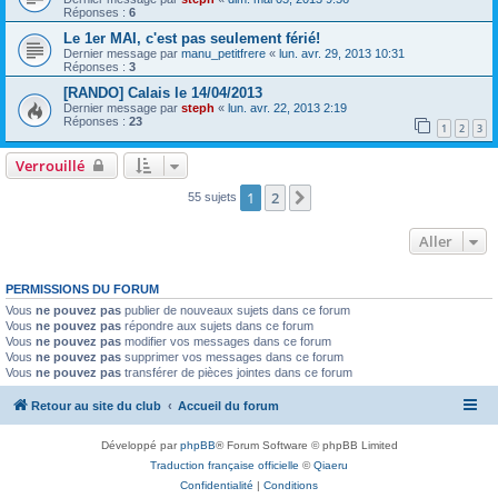
Réponses :
6
Le 1er MAI, c'est pas seulement férié!
Dernier message par
manu_petitfrere
«
lun. avr. 29, 2013 10:31
Réponses :
3
[RANDO] Calais le 14/04/2013
Dernier message par
steph
«
lun. avr. 22, 2013 2:19
Réponses :
23
1
2
3
Verrouillé
1
2
Suivant
55 sujets
Aller
PERMISSIONS DU FORUM
Vous
ne pouvez pas
publier de nouveaux sujets dans ce forum
Vous
ne pouvez pas
répondre aux sujets dans ce forum
Vous
ne pouvez pas
modifier vos messages dans ce forum
Vous
ne pouvez pas
supprimer vos messages dans ce forum
Vous
ne pouvez pas
transférer de pièces jointes dans ce forum
Retour au site du club
Accueil du forum
Développé par
phpBB
® Forum Software © phpBB Limited
Traduction française officielle
©
Qiaeru
Confidentialité
|
Conditions