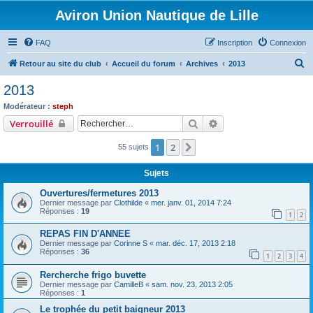
Aviron Union Nautique de Lille
FAQ
Inscription
Connexion
R
Retour au site du club
Accueil du forum
Archives
2013
e
2013
c
Modérateur :
steph
h
Rechercher
Recherche avancée
Verrouillé
e
1
2
Suivant
55 sujets
r
c
Sujets
h
Ouvertures/fermetures 2013
e
Dernier message par
Clothilde
«
mer. janv. 01, 2014 7:24
Réponses :
19
r
1
2
REPAS FIN D'ANNEE
Dernier message par
Corinne S
«
mar. déc. 17, 2013 2:18
Réponses :
36
1
2
3
4
Rercherche frigo buvette
Dernier message par
CamilleB
«
sam. nov. 23, 2013 2:05
Réponses :
1
Le trophée du petit baigneur 2013