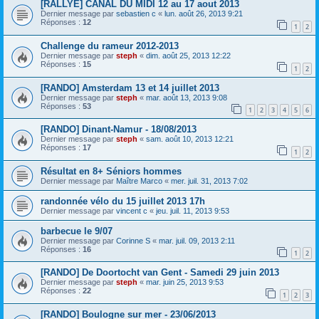
[RALLYE] CANAL DU MIDI 12 au 17 aout 2013
Dernier message par
sebastien c
«
lun. août 26, 2013 9:21
Réponses :
12
1
2
Challenge du rameur 2012-2013
Dernier message par
steph
«
dim. août 25, 2013 12:22
Réponses :
15
1
2
[RANDO] Amsterdam 13 et 14 juillet 2013
Dernier message par
steph
«
mar. août 13, 2013 9:08
Réponses :
53
1
2
3
4
5
6
[RANDO] Dinant-Namur - 18/08/2013
Dernier message par
steph
«
sam. août 10, 2013 12:21
Réponses :
17
1
2
Résultat en 8+ Séniors hommes
Dernier message par
Maître Marco
«
mer. juil. 31, 2013 7:02
randonnée vélo du 15 juillet 2013 17h
Dernier message par
vincent c
«
jeu. juil. 11, 2013 9:53
barbecue le 9/07
Dernier message par
Corinne S
«
mar. juil. 09, 2013 2:11
Réponses :
16
1
2
[RANDO] De Doortocht van Gent - Samedi 29 juin 2013
Dernier message par
steph
«
mar. juin 25, 2013 9:53
Réponses :
22
1
2
3
[RANDO] Boulogne sur mer - 23/06/2013