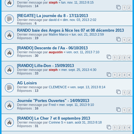
Dernier message par
steph
«
lun. nov. 11, 2013 8:15
Réponses :
14
1
2
[REGATE] La journée du 8 - 17/11/2013
Dernier message par
david d
«
dim. nov. 03, 2013 2:02
Réponses :
6
RANDO baie des Anges à Nice les 07 et 08 décembre 2013
Dernier message par
Maître Marco
«
lun. oct. 21, 2013 2:59
Réponses :
19
1
2
[RANDO] Descente de l'Aa - 06/10/2013
Dernier message par
augustin
«
ven. oct. 11, 2013 7:10
Réponses :
30
1
2
3
4
[RANDO] Lille-Don - 15/09/2013
Dernier message par
steph
«
mer. sept. 25, 2013 4:30
Réponses :
33
1
2
3
4
AG Loisirs
Dernier message par
CLEMENCE
«
ven. sept. 13, 2013 8:14
Réponses :
13
1
2
Journée "Portes Ouvertes" - 14/09/2013
Dernier message par
Fred
«
mer. sept. 11, 2013 9:10
Réponses :
16
1
2
[RANDO] Le Cher 7 et 8 septembre 2013
Dernier message par
Corinne S
«
sam. août 31, 2013 8:18
Réponses :
31
1
2
3
4