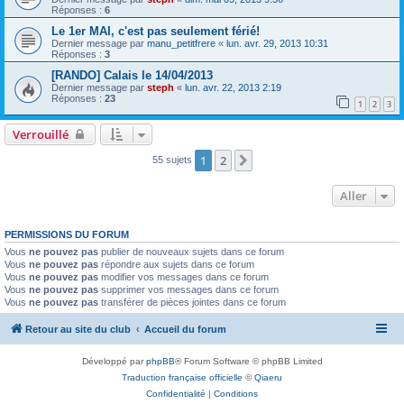
Réponses :
6
Le 1er MAI, c'est pas seulement férié!
Dernier message par
manu_petitfrere
«
lun. avr. 29, 2013 10:31
Réponses :
3
[RANDO] Calais le 14/04/2013
Dernier message par
steph
«
lun. avr. 22, 2013 2:19
Réponses :
23
1
2
3
Verrouillé
1
2
Suivant
55 sujets
Aller
PERMISSIONS DU FORUM
Vous
ne pouvez pas
publier de nouveaux sujets dans ce forum
Vous
ne pouvez pas
répondre aux sujets dans ce forum
Vous
ne pouvez pas
modifier vos messages dans ce forum
Vous
ne pouvez pas
supprimer vos messages dans ce forum
Vous
ne pouvez pas
transférer de pièces jointes dans ce forum
Retour au site du club
Accueil du forum
Développé par
phpBB
® Forum Software © phpBB Limited
Traduction française officielle
©
Qiaeru
Confidentialité
|
Conditions