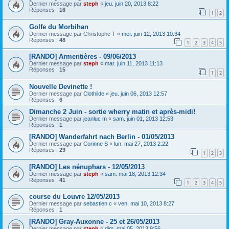
Dernier message par
steph
«
jeu. juin 20, 2013 8:22
Réponses :
16
1
2
Golfe du Morbihan
Dernier message par
Christophe T
«
mer. juin 12, 2013 10:34
Réponses :
48
1
2
3
4
5
[RANDO] Armentières - 09/06/2013
Dernier message par
steph
«
mar. juin 11, 2013 11:13
Réponses :
15
1
2
Nouvelle Devinette !
Dernier message par
Clothilde
«
jeu. juin 06, 2013 12:57
Réponses :
6
Dimanche 2 Juin - sortie wherry matin et après-midi!
Dernier message par
jeanluc m
«
sam. juin 01, 2013 12:53
Réponses :
1
[RANDO] Wanderfahrt nach Berlin - 01/05/2013
Dernier message par
Corinne S
«
lun. mai 27, 2013 2:22
Réponses :
29
1
2
3
[RANDO] Les nénuphars - 12/05/2013
Dernier message par
steph
«
sam. mai 18, 2013 12:34
Réponses :
41
1
2
3
4
5
course du Louvre 12/05/2013
Dernier message par
sebastien c
«
ven. mai 10, 2013 8:27
Réponses :
1
[RANDO] Gray-Auxonne - 25 et 26/05/2013
Dernier message par
steph
«
dim. mai 05, 2013 9:56