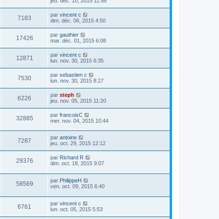
jeu. déc. 10, 2015 11:58
par
vincent c
7183
dim. déc. 06, 2015 4:50
par
gauthier
17426
mar. déc. 01, 2015 6:08
par
vincent c
12871
lun. nov. 30, 2015 6:35
par
sebastien c
7530
lun. nov. 30, 2015 8:27
par
steph
6226
jeu. nov. 05, 2015 11:20
par
francoisC
32885
mer. nov. 04, 2015 10:44
par
antoine
7287
jeu. oct. 29, 2015 12:12
par
Richard R
29376
dim. oct. 18, 2015 9:07
par
PhilippeH
58569
ven. oct. 09, 2015 6:40
par
vincent c
6761
lun. oct. 05, 2015 5:53