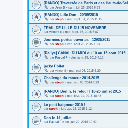
[RANDO] Traversée de Paris et des Hauts-de-Sei
par
Jean B
»
sam. juil. 25, 2015 8:53
[RANDO] Lille-Don - 20/09/2015
par
steph
»
mar. sept. 01, 2015 11:15
TRAIL DE LILLE DU 15 NOVEMBRE
par
vincent c
»
mer. sept. 16, 2015 5:07
Journées portes ouvertes - 12/09/2015
par
steph
»
ven. août 28, 2015 1:13
[Rallye] CANAL DU MIDI du 10 au 15 aout 2015
par
Pascal F
»
dim. janv. 25, 2015 4:13
jacky Pollet
par
vincentl
»
mer. mai 06, 2015 5:29
Challenge du rameur 2014-2015
par
steph
»
mer. oct. 08, 2014 2:23
[RANDO] Berlin, le retour ! 18-25 juillet 2015
par
steph
»
mer. févr. 11, 2015 10:43
Le petit baigneur 2015 !
par
steph
»
lun. avr. 13, 2015 1:12
Don le 14 juillet
par
Pascal F
»
lun. juin 22, 2015 12:42