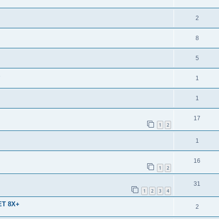
2
8
5
S
1
1
17
1
2
1
16
1
2
31
1
2
3
4
 ET 8X+
2