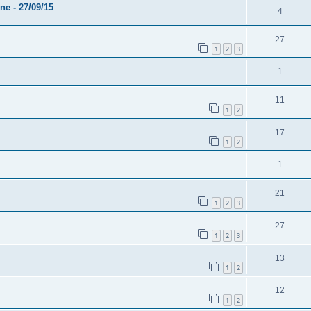
ne - 27/09/15
4
27
1
2
3
1
11
1
2
17
1
2
1
21
1
2
3
27
1
2
3
13
1
2
12
1
2