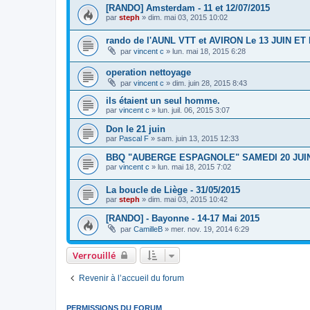
[RANDO] Amsterdam - 11 et 12/07/2015
par
steph
»
dim. mai 03, 2015 10:02
rando de l'AUNL VTT et AVIRON Le 13 JUIN ET
par
vincent c
»
lun. mai 18, 2015 6:28
operation nettoyage
par
vincent c
»
dim. juin 28, 2015 8:43
ils étaient un seul homme.
par
vincent c
»
lun. juil. 06, 2015 3:07
Don le 21 juin
par
Pascal F
»
sam. juin 13, 2015 12:33
BBQ "AUBERGE ESPAGNOLE" SAMEDI 20 JUI
par
vincent c
»
lun. mai 18, 2015 7:02
La boucle de Liège - 31/05/2015
par
steph
»
dim. mai 03, 2015 10:42
[RANDO] - Bayonne - 14-17 Mai 2015
par
CamilleB
»
mer. nov. 19, 2014 6:29
Verrouillé
Revenir à l’accueil du forum
PERMISSIONS DU FORUM