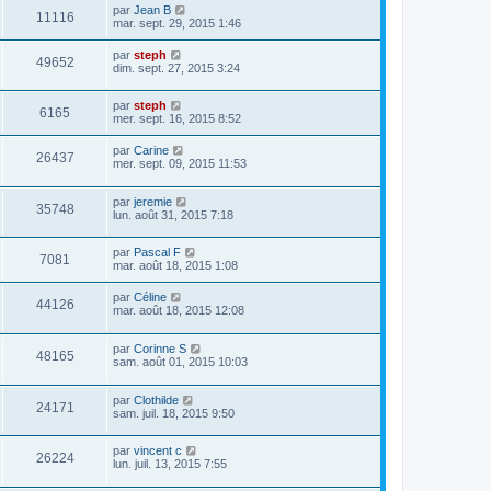
par
Jean B
11116
mar. sept. 29, 2015 1:46
par
steph
49652
dim. sept. 27, 2015 3:24
par
steph
6165
mer. sept. 16, 2015 8:52
par
Carine
26437
mer. sept. 09, 2015 11:53
par
jeremie
35748
lun. août 31, 2015 7:18
par
Pascal F
7081
mar. août 18, 2015 1:08
par
Céline
44126
mar. août 18, 2015 12:08
par
Corinne S
48165
sam. août 01, 2015 10:03
par
Clothilde
24171
sam. juil. 18, 2015 9:50
par
vincent c
26224
lun. juil. 13, 2015 7:55