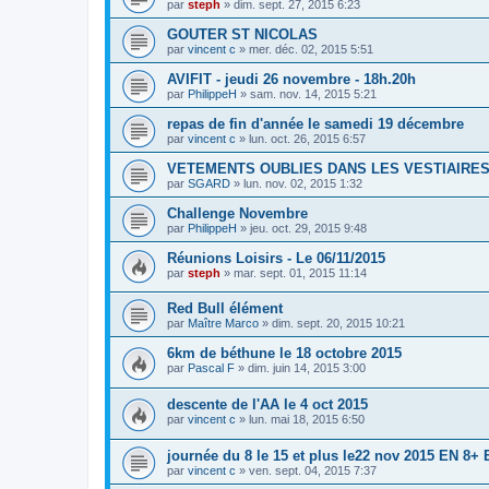
par
steph
»
dim. sept. 27, 2015 6:23
GOUTER ST NICOLAS
par
vincent c
»
mer. déc. 02, 2015 5:51
AVIFIT - jeudi 26 novembre - 18h.20h
par
PhilippeH
»
sam. nov. 14, 2015 5:21
repas de fin d'année le samedi 19 décembre
par
vincent c
»
lun. oct. 26, 2015 6:57
VETEMENTS OUBLIES DANS LES VESTIAIRE
par
SGARD
»
lun. nov. 02, 2015 1:32
Challenge Novembre
par
PhilippeH
»
jeu. oct. 29, 2015 9:48
Réunions Loisirs - Le 06/11/2015
par
steph
»
mar. sept. 01, 2015 11:14
Red Bull élément
par
Maître Marco
»
dim. sept. 20, 2015 10:21
6km de béthune le 18 octobre 2015
par
Pascal F
»
dim. juin 14, 2015 3:00
descente de l'AA le 4 oct 2015
par
vincent c
»
lun. mai 18, 2015 6:50
journée du 8 le 15 et plus le22 nov 2015 EN 8+
par
vincent c
»
ven. sept. 04, 2015 7:37