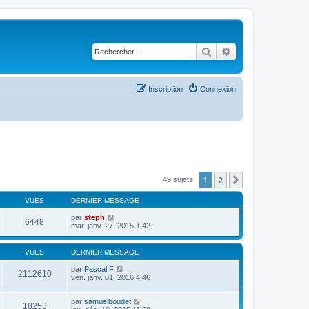
Rechercher
Recherche avancé
Inscription
Connexion
1
2
Suivant
49 sujets
VUES
DERNIER MESSAGE
par
steph
6448
mar. janv. 27, 2015 1:42
VUES
DERNIER MESSAGE
par
Pascal F
2112610
ven. janv. 01, 2016 4:46
par
samuelboudet
18253