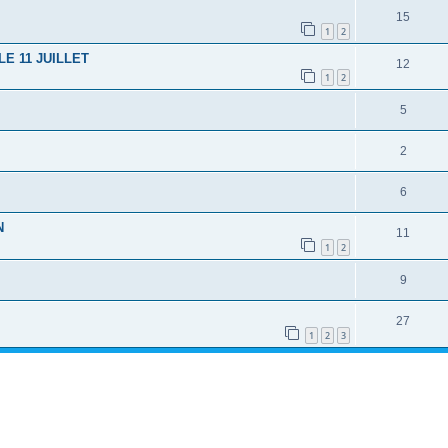
15
1
2
 LE 11 JUILLET
12
1
2
5
2
6
N
11
1
2
9
27
1
2
3