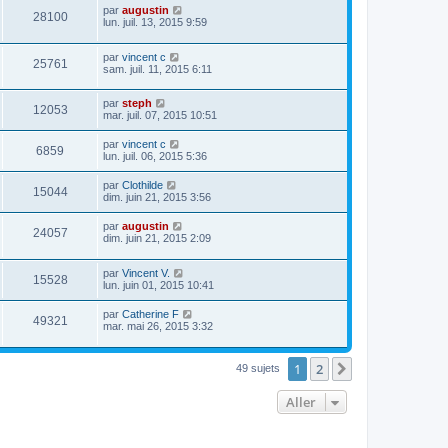
par
augustin
28100
lun. juil. 13, 2015 9:59
par
vincent c
25761
sam. juil. 11, 2015 6:11
par
steph
12053
mar. juil. 07, 2015 10:51
par
vincent c
6859
lun. juil. 06, 2015 5:36
par
Clothilde
15044
dim. juin 21, 2015 3:56
par
augustin
24057
dim. juin 21, 2015 2:09
par
Vincent V.
15528
lun. juin 01, 2015 10:41
par
Catherine F
49321
mar. mai 26, 2015 3:32
1
2
Suivant
49 sujets
Aller