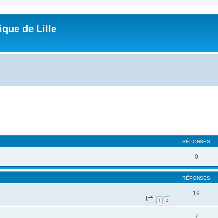
que de Lille
che avancée
RÉPONSES
0
RÉPONSES
19
1
2
7