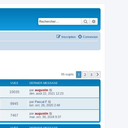
Rechercher
Recherche avancé
Inscription
Connexion
1
2
3
Suivant
85 sujets
VUES
DERNIER MESSAGE
par
augustin
10035
dim. août 22, 2021 12:23
par
Pascal F
9945
lun. oct. 26, 2020 2:48
par
augustin
7467
mar. oct. 30, 2018 9:37
VUES
DERNIER MESSAGE