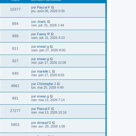
par
Pascal F
10377
jeu. août 06, 2026 9:30
par
JeanL
864
ven. juil. 31, 2026 1:44
par
Fanny R
999
sam. juil. 11, 2026 4:23
par
erwan g
611
sam. juin 27, 2026 8:00
par
erwan g
927
mer. juin 17, 2026 12:06
par
marielle L
640
mer. juin 17, 2026 8:55
par
Christophe J
4661
lun. mai 25, 2026 4:49
par
erwan g
991
mer. mai 13, 2026 7:14
par
Pascal F
27277
mer. mai 13, 2026 10:16
par
Arnaud D
5953
mer. avr. 29, 2026 1:08