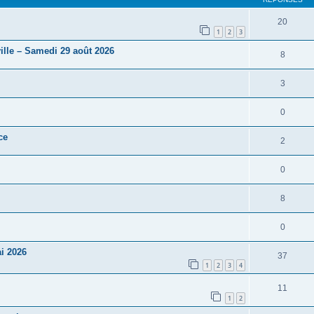
20
1
2
3
ille – Samedi 29 août 2026
8
3
0
ce
2
0
8
0
i 2026
37
1
2
3
4
11
1
2