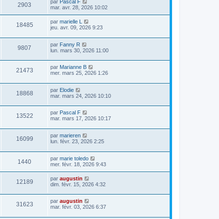
par
Pascal F
2903
mar. avr. 28, 2026 10:02
par
marielle L
18485
jeu. avr. 09, 2026 9:23
par
Fanny R
9807
lun. mars 30, 2026 11:00
par
Marianne B
21473
mer. mars 25, 2026 1:26
par
Elodie
18868
mar. mars 24, 2026 10:10
par
Pascal F
13522
mar. mars 17, 2026 10:17
par
marieren
16099
lun. févr. 23, 2026 2:25
par
marie toledo
1440
mer. févr. 18, 2026 9:43
par
augustin
12189
dim. févr. 15, 2026 4:32
par
augustin
31623
mar. févr. 03, 2026 6:37