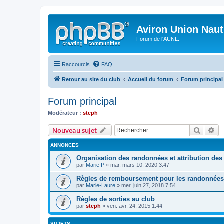
Aviron Union Nauti
Forum de l'AUNL.
Raccourcis
FAQ
Retour au site du club
Accueil du forum
Forum principal
Forum principal
Modérateur :
steph
Recher
Re
Nouveau sujet
ANNONCES
Organisation des randonnées et attribution de
par
Marie P
»
mar. mars 10, 2020 3:47
Règles de remboursement pour les randonnées
par
Marie-Laure
»
mer. juin 27, 2018 7:54
Règles de sorties au club
par
steph
»
ven. avr. 24, 2015 1:44
SUJETS