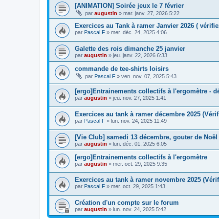
[ANIMATION] Soirée jeux le 7 février
par
augustin
»
mar. janv. 27, 2026 5:22
Exercices au Tank à ramer Janvier 2026 ( vérifie
par
Pascal F
»
mer. déc. 24, 2025 4:06
Galette des rois dimanche 25 janvier
par
augustin
»
jeu. janv. 22, 2026 6:33
commande de tee-shirts loisirs
par
Pascal F
»
ven. nov. 07, 2025 5:43
[ergo]Entrainements collectifs à l'ergomètre - 
par
augustin
»
jeu. nov. 27, 2025 1:41
Exercices au tank à ramer décembre 2025 (Vérif
par
Pascal F
»
lun. nov. 24, 2025 11:49
[Vie Club] samedi 13 décembre, gouter de Noël
par
augustin
»
lun. déc. 01, 2025 6:05
[ergo]Entrainements collectifs à l'ergomètre
par
augustin
»
mer. oct. 29, 2025 9:35
Exercices au tank à ramer novembre 2025 (Vérif
par
Pascal F
»
mer. oct. 29, 2025 1:43
Création d'un compte sur le forum
par
augustin
»
lun. nov. 24, 2025 5:42