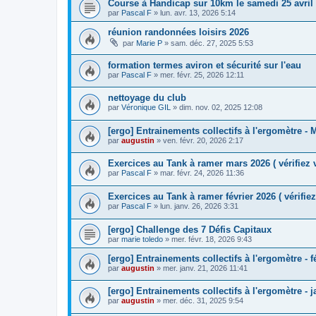
Course à Handicap sur 10km le samedi 25 avril
par
Pascal F
»
lun. avr. 13, 2026 5:14
réunion randonnées loisirs 2026
par
Marie P
»
sam. déc. 27, 2025 5:53
formation termes aviron et sécurité sur l'eau
par
Pascal F
»
mer. févr. 25, 2026 12:11
nettoyage du club
par
Véronique GIL
»
dim. nov. 02, 2025 12:08
[ergo] Entrainements collectifs à l'ergomètre -
par
augustin
»
ven. févr. 20, 2026 2:17
Exercices au Tank à ramer mars 2026 ( vérifiez 
par
Pascal F
»
mar. févr. 24, 2026 11:36
Exercices au Tank à ramer février 2026 ( vérifiez
par
Pascal F
»
lun. janv. 26, 2026 3:31
[ergo] Challenge des 7 Défis Capitaux
par
marie toledo
»
mer. févr. 18, 2026 9:43
[ergo] Entrainements collectifs à l'ergomètre - f
par
augustin
»
mer. janv. 21, 2026 11:41
[ergo] Entrainements collectifs à l'ergomètre - j
par
augustin
»
mer. déc. 31, 2025 9:54