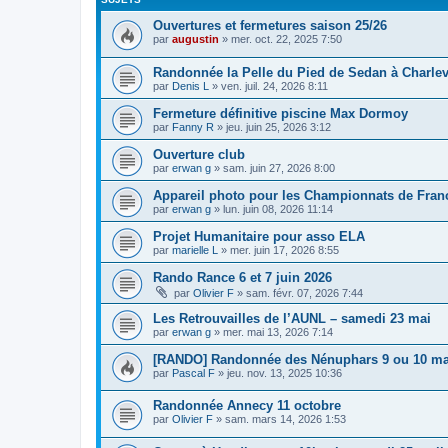
Ouvertures et fermetures saison 25/26
par
augustin
»
mer. oct. 22, 2025 7:50
Randonnée la Pelle du Pied de Sedan à Charlev
par
Denis L
»
ven. juil. 24, 2026 8:11
Fermeture définitive piscine Max Dormoy
par
Fanny R
»
jeu. juin 25, 2026 3:12
Ouverture club
par
erwan g
»
sam. juin 27, 2026 8:00
Appareil photo pour les Championnats de Fran
par
erwan g
»
lun. juin 08, 2026 11:14
Projet Humanitaire pour asso ELA
par
marielle L
»
mer. juin 17, 2026 8:55
Rando Rance 6 et 7 juin 2026
par
Olivier F
»
sam. févr. 07, 2026 7:44
Les Retrouvailles de l’AUNL – samedi 23 mai
par
erwan g
»
mer. mai 13, 2026 7:14
[RANDO] Randonnée des Nénuphars 9 ou 10 ma
par
Pascal F
»
jeu. nov. 13, 2025 10:36
Randonnée Annecy 11 octobre
par
Olivier F
»
sam. mars 14, 2026 1:53