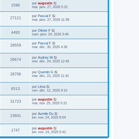
par
augustin
1596
mar. janv. 27, 2026 5:22
par
Pascal F
27121
mar. janv. 27, 2026 11:38
par
Olivier F
4493
sam. janv. 24, 2026 3:46
par
Pascal F
28559
mar. déc. 30, 2025 4:36
par
Audrey W
26674
mer. déc. 24, 2025 12:45
par
Quentin G
28706
mar. déc. 23, 2025 11:42
par
Léna
6513
ven. déc. 12, 2025 9:10
par
augustin
31723
mar. nov. 25, 2025 5:31
par
Aurelie Du
23841
lun. nov. 24, 2025 8:04
par
augustin
1747
lun. nov. 24, 2025 5:42