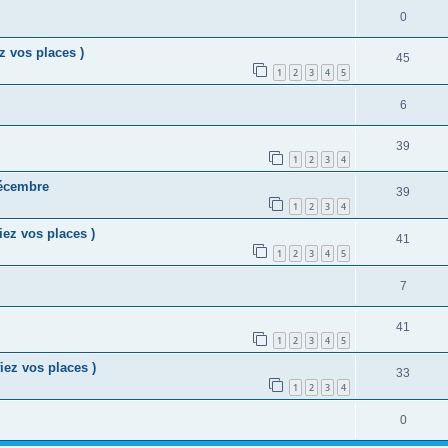
0
z vos places )
45
1
2
3
4
5
6
39
1
2
3
4
décembre
39
1
2
3
4
iez vos places )
41
1
2
3
4
5
7
41
1
2
3
4
5
iez vos places )
33
1
2
3
4
0