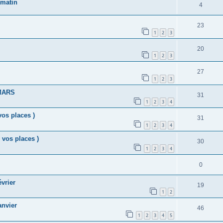
 matin
4
23
1
2
3
20
1
2
3
27
1
2
3
 MARS
31
1
2
3
4
vos places )
31
1
2
3
4
 vos places )
30
1
2
3
4
0
évrier
19
1
2
anvier
46
1
2
3
4
5