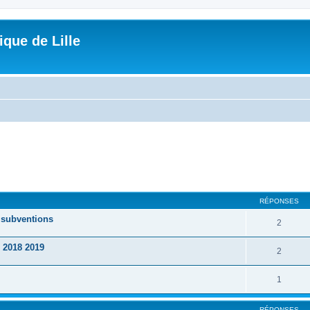
que de Lille
cher
cherche avancée
RÉPONSES
s subventions
2
 2018 2019
2
1
RÉPONSES