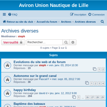
Aviron Union Nautique de Lille
FAQ
Inscription
Connexion
R
Retour au site du club
Accueil du forum
Archives
Archives diverses
e
Archives diverses
c
Modérateur :
steph
h
Rechercher
Recherche avancée
Verrouillé
e
8 sujets • Page
1
sur
1
r
Sujets
c
Evolutions du site web et du forum
h
Dernier message par
steph
«
ven. janv. 03, 2014 10:30
e
Réponses :
19
1
2
r
Autonome sur le grand canal
Dernier message par
Pascal F
«
mer. sept. 05, 2012 7:00
Réponses :
38
1
2
3
4
happy birthday
Dernier message par
david d
«
jeu. janv. 12, 2012 9:00
Réponses :
284
1
26
27
28
29
…
Baptème des bateaux