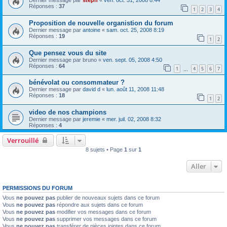
Dernier message par
steph
«
ven. oct. 31, 2008 8:44
Réponses :
37
1
2
3
4
Proposition de nouvelle organistion du forum
Dernier message par
antoine
«
sam. oct. 25, 2008 8:19
Réponses :
19
1
2
Que pensez vous du site
Dernier message par
bruno
«
ven. sept. 05, 2008 4:50
Réponses :
64
1
4
5
6
7
…
bénévolat ou consommateur ?
Dernier message par
david d
«
lun. août 11, 2008 11:48
Réponses :
18
1
2
video de nos champions
Dernier message par
jeremie
«
mer. juil. 02, 2008 8:32
Réponses :
4
Verrouillé
8 sujets • Page
1
sur
1
Aller
PERMISSIONS DU FORUM
Vous
ne pouvez pas
publier de nouveaux sujets dans ce forum
Vous
ne pouvez pas
répondre aux sujets dans ce forum
Vous
ne pouvez pas
modifier vos messages dans ce forum
Vous
ne pouvez pas
supprimer vos messages dans ce forum
Vous
ne pouvez pas
transférer de pièces jointes dans ce forum