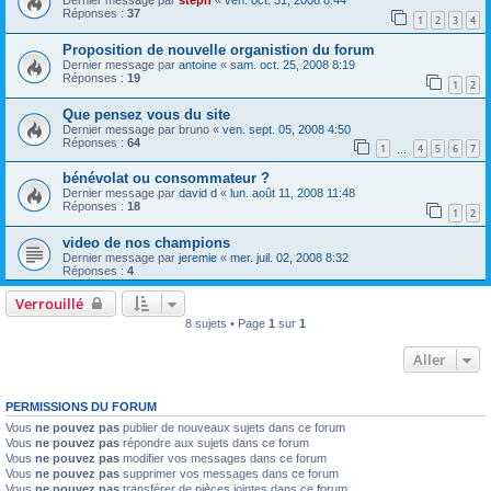
Dernier message par
steph
«
ven. oct. 31, 2008 8:44
Réponses :
37
1
2
3
4
Proposition de nouvelle organistion du forum
Dernier message par
antoine
«
sam. oct. 25, 2008 8:19
Réponses :
19
1
2
Que pensez vous du site
Dernier message par
bruno
«
ven. sept. 05, 2008 4:50
Réponses :
64
1
4
5
6
7
…
bénévolat ou consommateur ?
Dernier message par
david d
«
lun. août 11, 2008 11:48
Réponses :
18
1
2
video de nos champions
Dernier message par
jeremie
«
mer. juil. 02, 2008 8:32
Réponses :
4
Verrouillé
8 sujets • Page
1
sur
1
Aller
PERMISSIONS DU FORUM
Vous
ne pouvez pas
publier de nouveaux sujets dans ce forum
Vous
ne pouvez pas
répondre aux sujets dans ce forum
Vous
ne pouvez pas
modifier vos messages dans ce forum
Vous
ne pouvez pas
supprimer vos messages dans ce forum
Vous
ne pouvez pas
transférer de pièces jointes dans ce forum