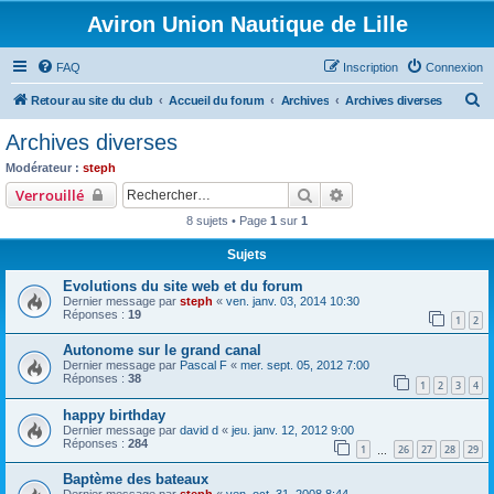
Aviron Union Nautique de Lille
FAQ
Inscription
Connexion
R
Retour au site du club
Accueil du forum
Archives
Archives diverses
e
Archives diverses
c
Modérateur :
steph
h
Rechercher
Recherche avancée
Verrouillé
e
8 sujets • Page
1
sur
1
r
Sujets
c
Evolutions du site web et du forum
h
Dernier message par
steph
«
ven. janv. 03, 2014 10:30
e
Réponses :
19
1
2
r
Autonome sur le grand canal
Dernier message par
Pascal F
«
mer. sept. 05, 2012 7:00
Réponses :
38
1
2
3
4
happy birthday
Dernier message par
david d
«
jeu. janv. 12, 2012 9:00
Réponses :
284
1
26
27
28
29
…
Baptème des bateaux