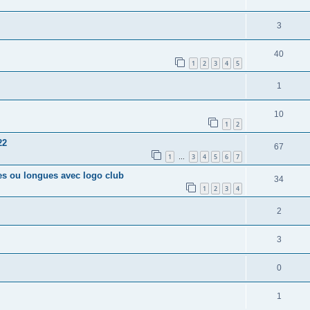
3
40
1
2
3
4
5
1
10
1
2
22
67
1
3
4
5
6
7
…
es ou longues avec logo club
34
1
2
3
4
2
3
0
1