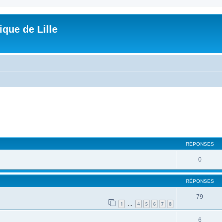
que de Lille
che avancée
RÉPONSES
0
RÉPONSES
79
1
4
5
6
7
8
…
6