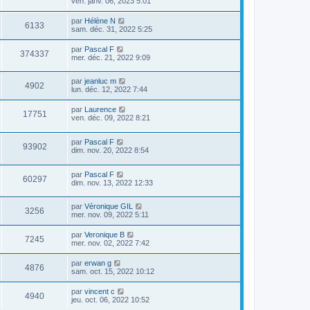
ven. janv. 06, 2023 5:01
par
Hélène N
6133
sam. déc. 31, 2022 5:25
par
Pascal F
374337
mer. déc. 21, 2022 9:09
par
jeanluc m
4902
lun. déc. 12, 2022 7:44
par
Laurence
17751
ven. déc. 09, 2022 8:21
par
Pascal F
93902
dim. nov. 20, 2022 8:54
par
Pascal F
60297
dim. nov. 13, 2022 12:33
par
Véronique GIL
3256
mer. nov. 09, 2022 5:11
par
Veronique B
7245
mer. nov. 02, 2022 7:42
par
erwan g
4876
sam. oct. 15, 2022 10:12
par
vincent c
4940
jeu. oct. 06, 2022 10:52