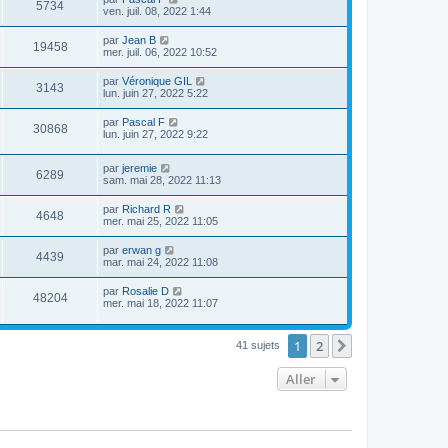
5734
ven. juil. 08, 2022 1:44
par
Jean B
19458
mer. juil. 06, 2022 10:52
par
Véronique GIL
3143
lun. juin 27, 2022 5:22
par
Pascal F
30868
lun. juin 27, 2022 9:22
par
jeremie
6289
sam. mai 28, 2022 11:13
par
Richard R
4648
mer. mai 25, 2022 11:05
par
erwan g
4439
mar. mai 24, 2022 11:08
par
Rosalie D
48204
mer. mai 18, 2022 11:07
1
2
Suivant
41 sujets
Aller