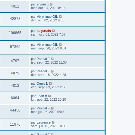
par
erwan g
4012
mar. oct. 04, 2022 8:10
par
Véronique GIL
42878
dim. oct. 02, 2022 9:35
par
augustin
106865
sam. oct. 01, 2022 7:57
par
Véronique GIL
67365
mer. sept. 28, 2022 8:01
par
Pascal F
4797
jeu. sept. 22, 2022 11:38
par
Pascal F
4879
dim. sept. 18, 2022 4:28
par
Denis L
4812
ven. sept. 09, 2022 2:50
par
Jean B
6084
lun. août 22, 2022 10:20
par
Pascal F
44450
mar. juil. 26, 2022 6:00
par
Laurence
11976
sam. juil. 16, 2022 10:00
par
Pascal F