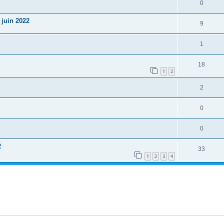
0
 juin 2022
9
1
18
1
2
2
0
0
2
33
1
2
3
4