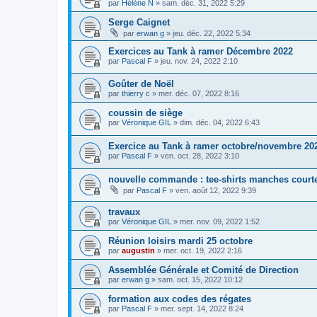
par
Hélène N
»
sam. déc. 31, 2022 5:29
Serge Caignet
par
erwan g
»
jeu. déc. 22, 2022 5:34
Exercices au Tank à ramer Décembre 2022
par
Pascal F
»
jeu. nov. 24, 2022 2:10
Goûter de Noël
par
thierry c
»
mer. déc. 07, 2022 8:16
coussin de siège
par
Véronique GIL
»
dim. déc. 04, 2022 6:43
Exercice au Tank à ramer octobre/novembre 20
par
Pascal F
»
ven. oct. 28, 2022 3:10
nouvelle commande : tee-shirts manches court
par
Pascal F
»
ven. août 12, 2022 9:39
travaux
par
Véronique GIL
»
mer. nov. 09, 2022 1:52
Réunion loisirs mardi 25 octobre
par
augustin
»
mer. oct. 19, 2022 2:16
Assemblée Générale et Comité de Direction
par
erwan g
»
sam. oct. 15, 2022 10:12
formation aux codes des régates
par
Pascal F
»
mer. sept. 14, 2022 8:24