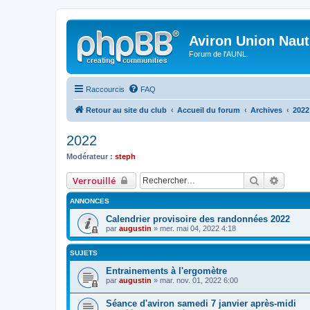
Aviron Union Nauti
Forum de l'AUNL.
Raccourcis
FAQ
Retour au site du club
Accueil du forum
Archives
2022
2022
Modérateur :
steph
Rechercher
Recher
Verrouillé
ANNONCES
Calendrier provisoire des randonnées 2022
par
augustin
»
mer. mai 04, 2022 4:18
SUJETS
Entrainements à l'ergomètre
par
augustin
»
mar. nov. 01, 2022 6:00
Séance d'aviron samedi 7 janvier après-midi