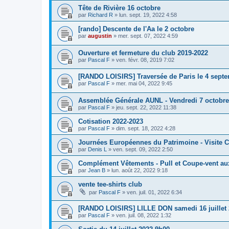
Tête de Rivière 16 octobre
par
Richard R
»
lun. sept. 19, 2022 4:58
[rando] Descente de l'Aa le 2 octobre
par
augustin
»
mer. sept. 07, 2022 4:59
Ouverture et fermeture du club 2019-2022
par
Pascal F
»
ven. févr. 08, 2019 7:02
[RANDO LOISIRS] Traversée de Paris le 4 sept
par
Pascal F
»
mer. mai 04, 2022 9:45
Assemblée Générale AUNL - Vendredi 7 octobre
par
Pascal F
»
jeu. sept. 22, 2022 11:38
Cotisation 2022-2023
par
Pascal F
»
dim. sept. 18, 2022 4:28
Journées Européennes du Patrimoine - Visite Ca
par
Denis L
»
ven. sept. 09, 2022 2:50
Complément Vêtements - Pull et Coupe-vent au
par
Jean B
»
lun. août 22, 2022 9:18
vente tee-shirts club
par
Pascal F
»
ven. juil. 01, 2022 6:34
[RANDO LOISIRS] LILLE DON samedi 16 juillet
par
Pascal F
»
ven. juil. 08, 2022 1:32