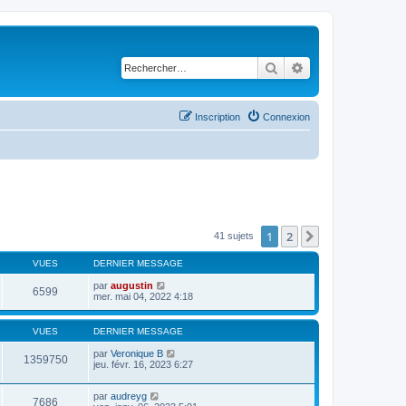
Rechercher
Recherche avancé
Inscription
Connexion
1
2
Suivant
41 sujets
VUES
DERNIER MESSAGE
par
augustin
6599
mer. mai 04, 2022 4:18
VUES
DERNIER MESSAGE
par
Veronique B
1359750
jeu. févr. 16, 2023 6:27
par
audreyg
7686