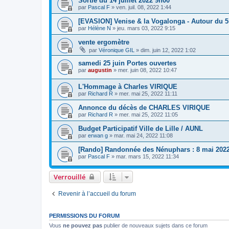
Sortie du 14 juillet 2022 9h00
par
Pascal F
»
ven. juil. 08, 2022 1:44
[EVASION] Venise & la Vogalonga - Autour du 5
par
Hélène N
»
jeu. mars 03, 2022 9:15
vente ergomètre
par
Véronique GIL
»
dim. juin 12, 2022 1:02
samedi 25 juin Portes ouvertes
par
augustin
»
mer. juin 08, 2022 10:47
L'Hommage à Charles VIRIQUE
par
Richard R
»
mer. mai 25, 2022 11:11
Annonce du décès de CHARLES VIRIQUE
par
Richard R
»
mer. mai 25, 2022 11:05
Budget Participatif Ville de Lille / AUNL
par
erwan g
»
mar. mai 24, 2022 11:08
[Rando] Randonnée des Nénuphars : 8 mai 202
par
Pascal F
»
mar. mars 15, 2022 11:34
Verrouillé
Revenir à l’accueil du forum
PERMISSIONS DU FORUM
Vous
ne pouvez pas
publier de nouveaux sujets dans ce forum