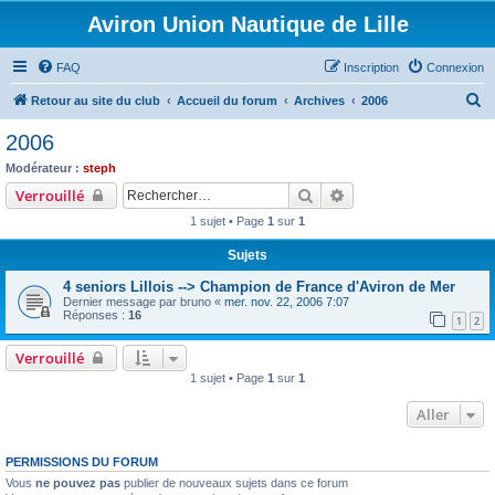
Aviron Union Nautique de Lille
FAQ
Inscription
Connexion
R
Retour au site du club
Accueil du forum
Archives
2006
e
2006
c
Modérateur :
steph
h
Rechercher
Recherche avancée
Verrouillé
e
1 sujet • Page
1
sur
1
r
Sujets
c
4 seniors Lillois --> Champion de France d'Aviron de Mer
h
Dernier message par
bruno
«
mer. nov. 22, 2006 7:07
e
Réponses :
16
1
2
r
Verrouillé
1 sujet • Page
1
sur
1
Aller
PERMISSIONS DU FORUM
Vous
ne pouvez pas
publier de nouveaux sujets dans ce forum