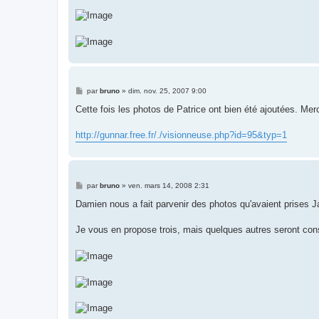
M
par
bruno
»
dim. nov. 25, 2007 9:00
e
s
Cette fois les photos de Patrice ont bien été ajoutées. Mer
s
a
g
http://gunnar.free.fr/./visionneuse.php?id=95&typ=1
e
M
par
bruno
»
ven. mars 14, 2008 2:31
e
s
Damien nous a fait parvenir des photos qu'avaient prises 
s
a
g
Je vous en propose trois, mais quelques autres seront consu
e