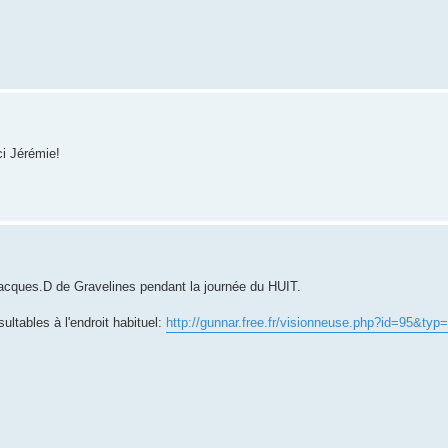
ci Jérémie!
Jacques.D de Gravelines pendant la journée du HUIT.
ltables à l'endroit habituel:
http://gunnar.free.fr/visionneuse.php?id=95&typ