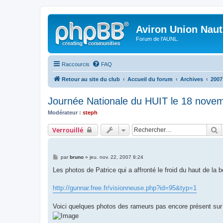
Aviron Union Nauti
Forum de l'AUNL.
Raccourcis
FAQ
Retour au site du club
Accueil du forum
Archives
2007
Journée Nationale du HUIT le 18 nove
Modérateur :
steph
R
Verrouillé
M
par
bruno
»
jeu. nov. 22, 2007 8:24
e
s
Les photos de Patrice qui a affronté le froid du haut de la b
s
a
g
http://gunnar.free.fr/visionneuse.php?id=95&typ=1
e
Voici quelques photos des rameurs pas encore présent sur 