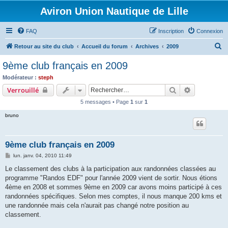
Aviron Union Nautique de Lille
FAQ
Inscription
Connexion
R
Retour au site du club
Accueil du forum
Archives
2009
e
9ème club français en 2009
c
Modérateur :
steph
h
Rechercher
Recherche 
Verrouillé
e
5 messages • Page
1
sur
1
r
bruno
c
h
9ème club français en 2009
e
M
lun. janv. 04, 2010 11:49
r
e
s
Le classement des clubs à la participation aux randonnées classées au
s
programme "Randos EDF" pour l'année 2009 vient de sortir. Nous étions
a
g
4ème en 2008 et sommes 9ème en 2009 car avons moins participé à ces
e
randonnées spécifiques. Selon mes comptes, il nous manque 200 kms et
une randonnée mais cela n'aurait pas changé notre position au
classement.