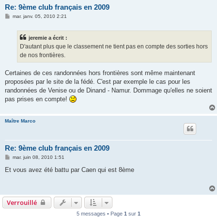
Re: 9ème club français en 2009
M
mar. janv. 05, 2010 2:21
e
s
s
jeremie a écrit :
a
g
D'autant plus que le classement ne tient pas en compte des sorties hors
e
de nos frontières.
Certaines de ces randonnées hors frontières sont même maintenant
proposées par le site de la fédé. C'est par exemple le cas pour les
randonnées de Venise ou de Dinand - Namur. Dommage qu'elles ne soient
pas prises en compte!
Maître Marco
Re: 9ème club français en 2009
M
mar. juin 08, 2010 1:51
e
s
Et vous avez été battu par Caen qui est 8ème
s
a
g
e
Verrouillé
5 messages • Page
1
sur
1