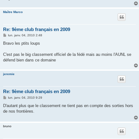
Maître Marco
Re: 9ème club français en 2009
M
lun. janv. 04, 2010 2:48
e
s
Bravo les ptits loups
s
a
g
C'est pas le big classement officiel de la fédé mais au moins l'AUNL se
e
défend bien dans ce domaine
jeremie
Re: 9ème club français en 2009
M
lun. janv. 04, 2010 9:29
e
s
D'autant plus que le classement ne tient pas en compte des sorties hors
s
de nos frontières.
a
g
e
bruno