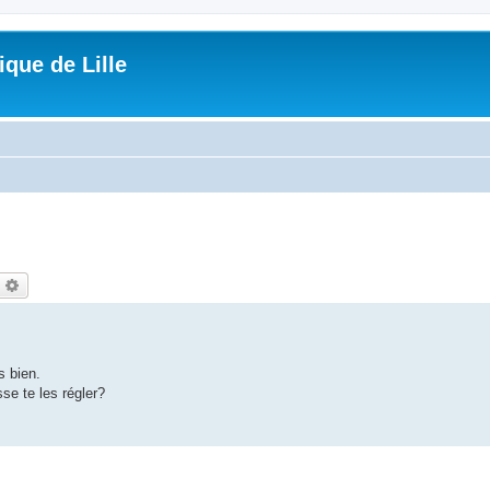
que de Lille
echercher
Recherche avancée
s bien.
se te les régler?