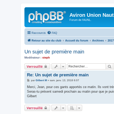
Aviron Union Nauti
Forum de l'AUNL.
Raccourcis
FAQ
Retour au site du club
Accueil du forum
Archives
2017
Un sujet de première main
Modérateur :
steph
R
Verrouillé
Re: Un sujet de première main
M
par
Gilbert M
»
sam. janv. 13, 2018 6:07
e
s
Merci, Jean, pour ces gants apportés ce matin. Ils vont trè
s
Seras-tu présent samedi prochain au matin pour que je puis
a
g
Gilbert
e
Verrouillé