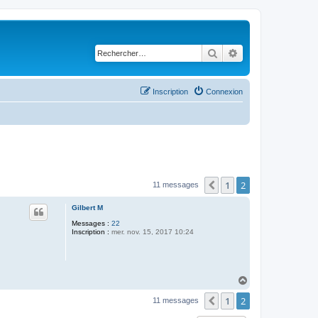
Rechercher
Recherche avancé
Inscription
Connexion
1
2
Précédent
11 messages
Gilbert M
Messages :
22
Inscription :
mer. nov. 15, 2017 10:24
H
a
1
2
u
Précédent
11 messages
t